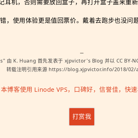
记耳机，否则需要放回盒子，再打开盒子盖来重
接还算不错，使用体验更是值回票价。戴着去跑步也没
ds
" 由
K. Huang
首先发表于
xjpvictor's Blog
并以
CC BY-NC
转载注明引用来源 https://blog.xjpvictor.info/2018/02/a
「
本博客使用 Linode VPS，口碑好，信誉佳，
打赏我