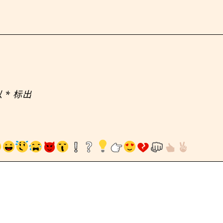
以
*
标出