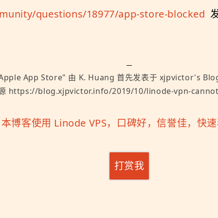
munity/questions/18977/app-store-blocked
发
pple App Store
" 由
K. Huang
首先发表于
xjpvictor's Blo
s://blog.xjpvictor.info/2019/10/linode-vpn-cannot-
「
本博客使用 Linode VPS，口碑好，信誉佳，
打赏我