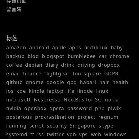
存档页面
留言簿
标签
amazon
android
apple
apps
archlinux
baby
backup
blog
blogspot
bumblebee
car
chrome
coffee
debian
diary
drink
driving
dropbox
email
finance
flightgear
foursquare
GDPR
github
gnome
google
gpg
habari
hair
health
ios
kde
kindle
laptop
life
linode
linux
microsoft
Nespresso
NextBus for SG
nokia
nvidia
openbox
opera
password
php
piwik
posterous
procrastination
project
regnum
running
script
security
Singapore
skype
systemd
tt-rss
twitter
vpn
vps
web
windows