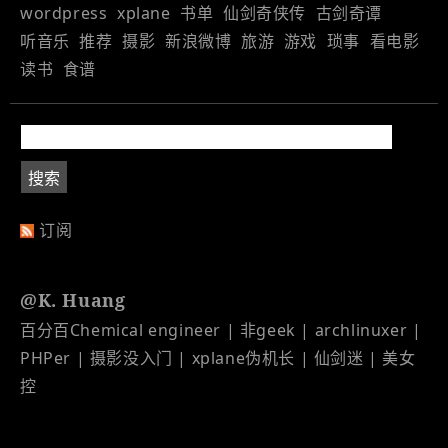
wordpress
xplane
书单
仙剑奇侠传
古剑奇谭
听音乐
推荐
摄影
新浪微博
旅游
游戏
琐事
看电影
读书
食谱
订阅
@K. Huang
百分百Chemical engineer | 非geek | archlinuxer |
PHPer | 摄影没入门 | xplane伪机长 | 仙剑迷 | 美女
控