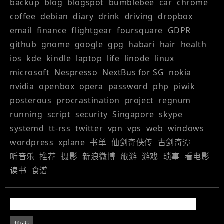
backup
blog
blogspot
bumblebee
car
chrome
coffee
debian
diary
drink
driving
dropbox
email
finance
flightgear
foursquare
GDPR
github
gnome
google
gpg
habari
hair
health
ios
kde
kindle
laptop
life
linode
linux
microsoft
Nespresso
NextBus for SG
nokia
nvidia
openbox
opera
password
php
piwik
posterous
procrastination
project
regnum
running
script
security
Singapore
skype
systemd
tt-rss
twitter
vpn
vps
web
windows
wordpress
xplane
书单
仙剑奇侠传
古剑奇谭
听音乐
推荐
摄影
新浪微博
旅游
游戏
琐事
看电影
读书
食谱