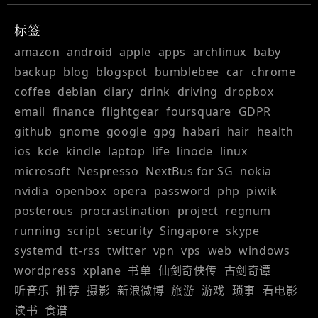
标签
amazon
android
apple
apps
archlinux
baby
backup
blog
blogspot
bumblebee
car
chrome
coffee
debian
diary
drink
driving
dropbox
email
finance
flightgear
foursquare
GDPR
github
gnome
google
gpg
habari
hair
health
ios
kde
kindle
laptop
life
linode
linux
microsoft
Nespresso
NextBus for SG
nokia
nvidia
openbox
opera
password
php
piwik
posterous
procrastination
project
regnum
running
script
security
Singapore
skype
systemd
tt-rss
twitter
vpn
vps
web
windows
wordpress
xplane
书单
仙剑奇侠传
古剑奇谭
听音乐
推荐
摄影
新浪微博
旅游
游戏
琐事
看电影
读书
食谱