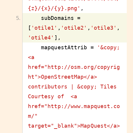
{z}/{x}/{y}.png'
    subDomains = 
[
'otile1'
,
'otile2'
,
'otile3'
,
'otile4'
    mapquestAttrib = 
'&copy; 
<a 
href="http://osm.org/copyrig
ht">OpenStreetMap</a> 
contributors | &copy; Tiles 
Courtesy of  <a 
href="http://www.mapquest.co
m/" 
target="_blank">MapQuest</a> 