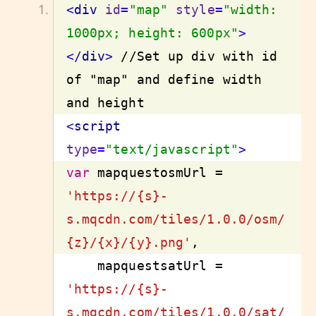
<
div
id
=
"map"
style
=
"width: 
1000px; height: 600px"
>
</
div
>
 //Set up div with id 
of "map" and define width 
<
script
type
=
"text/javascript"
>
var
 mapquestosmUrl = 
'https://{s}-
s.mqcdn.com/tiles/1.0.0/osm/
{z}/{x}/{y}.png'
    mapquestsatUrl = 
'https://{s}-
s.mqcdn.com/tiles/1.0.0/sat/