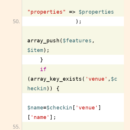
"properties"
 => 
$properties
array_push(
$features
, 
$item
if
(array_key_exists(
'venue'
,
$c
heckin
$name
=
$checkin
[
'venue'
]
[
'name'