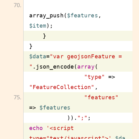
array_push(
$features
, 
$item
$data
=
"var geojsonFeature = 
"
.json_encode(
array
"type"
 => 
"FeatureCollection"
"features"
=> 
$features
           )).
";"
echo
'<script 
type="text/javascript">'
.
$da