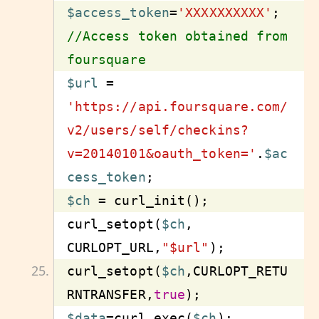
$access_token
=
'XXXXXXXXXX'
; 
//Access token obtained from 
foursquare
$url
 = 
'https://api.foursquare.com/
v2/users/self/checkins?
v=20140101&oauth_token='
.
$ac
cess_token
$ch
curl_setopt(
$ch
, 
CURLOPT_URL,
"$url"
curl_setopt(
$ch
,CURLOPT_RETU
RNTRANSFER,
true
$data
=curl_exec(
$ch