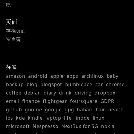
喷
页面
存档页面
留言簿
标签
amazon
android
apple
apps
archlinux
baby
backup
blog
blogspot
bumblebee
car
chrome
coffee
debian
diary
drink
driving
dropbox
email
finance
flightgear
foursquare
GDPR
github
gnome
google
gpg
habari
hair
health
ios
kde
kindle
laptop
life
linode
linux
microsoft
Nespresso
NextBus for SG
nokia