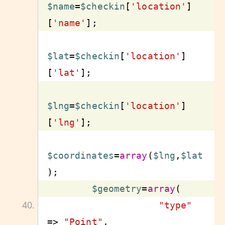
$name
=
$checkin
[
'location'
]
[
'name'
$lat
=
$checkin
[
'location'
]
[
'lat'
$lng
=
$checkin
[
'location'
]
[
'lng'
$coordinates
=
array
(
$lng
,
$lat
$geometry
=
array
"type"
=> 
"Point"