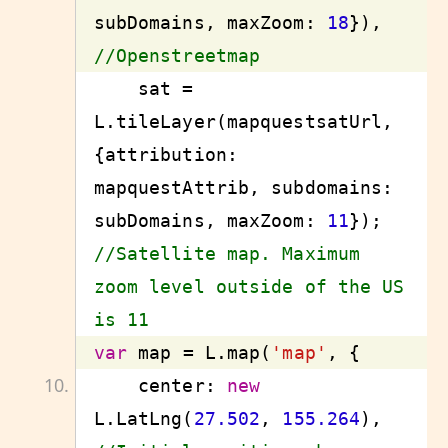
subDomains, maxZoom: 
18
}), 
//Openstreetmap
    sat = 
L.tileLayer(mapquestsatUrl, 
{attribution: 
mapquestAttrib, subdomains: 
subDomains, maxZoom: 
11
}); 
//Satellite map. Maximum 
zoom level outside of the US 
is 11
var
 map = L.map(
'map'
    center: 
new
L.LatLng(
27.502
, 
155.264
), 