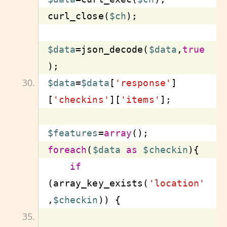
curl_close(
$ch
$data
=json_decode(
$data
,
true
$data
=
$data
[
'response'
]
[
'checkins'
][
'items'
$features
=
array
foreach
(
$data
as
$checkin
if
(array_key_exists(
'location'
,
$checkin