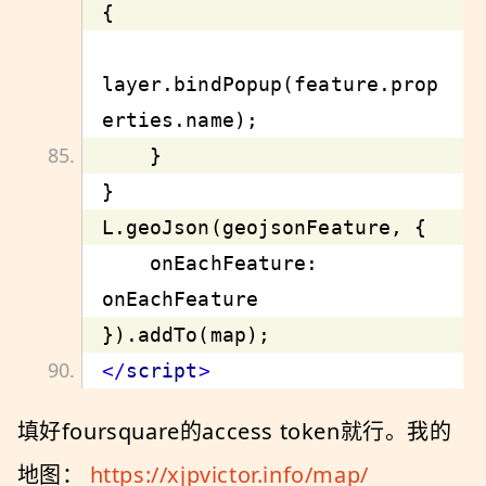
layer.bindPopup(feature.prop
    onEachFeature: 
</
script
>
填好foursquare的access token就行。我的
地图：
https://xjpvictor.info/map/