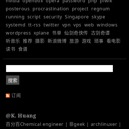
nvidia
openbox
opera
password
php
piwik
posterous
procrastination
project
regnum
running
script
security
Singapore
skype
systemd
tt-rss
twitter
vpn
vps
web
windows
wordpress
xplane
书单
仙剑奇侠传
古剑奇谭
听音乐
推荐
摄影
新浪微博
旅游
游戏
琐事
看电影
读书
食谱
订阅
@K. Huang
百分百Chemical engineer | 非geek | archlinuxer |