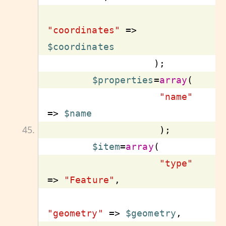
"coordinates"
 => 
$coordinates
$properties
=
array
"name"
=> 
$name
$item
=
array
"type"
=> 
"Feature"
"geometry"
 => 
$geometry