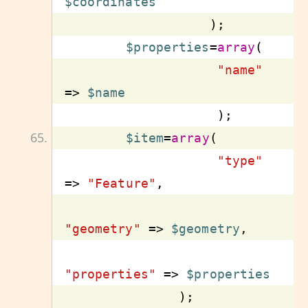
$coordinates
$properties
=
array
"name"
=> 
$name
$item
=
array
"type"
=> 
"Feature"
"geometry"
 => 
$geometry
"properties"
 => 
$properties