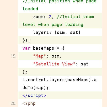
//Initial position when page 
loaded
    zoom: 
2
, 
//Initial zoom 
level when page loading
var
"Map"
"Satellite View"
L.control.layers(baseMaps).a
</
script
>
<?php