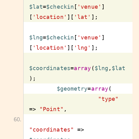
$lat
=
$checkin
[
'venue'
]
[
'location'
][
'lat'
$lng
=
$checkin
[
'venue'
]
[
'location'
][
'lng'
$coordinates
=
array
(
$lng
,
$lat
$geometry
=
array
"type"
=> 
"Point"
"coordinates"
 => 