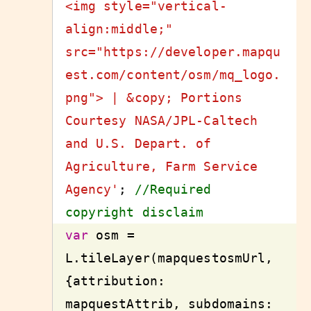
<img style="vertical-
align:middle;" 
src="https://developer.mapqu
est.com/content/osm/mq_logo.
png"> | &copy; Portions 
Courtesy NASA/JPL-Caltech 
and U.S. Depart. of 
Agriculture, Farm Service 
Agency'
; 
//Required 
copyright disclaim
var
 osm = 
L.tileLayer(mapquestosmUrl, 
{attribution: 
mapquestAttrib, subdomains: 