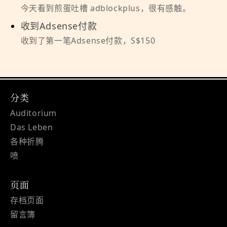
今天看到煎蛋吐槽 adblockplus，很有感触。
收到Adsense付款
收到了第一笔Adsense付款，S$150
分类
Auditorium
Das Leben
各种折腾
喷
页面
存档页面
留言簿