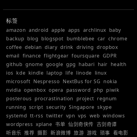
标签
amazon
android
apple
apps
archlinux
baby
backup
blog
blogspot
bumblebee
car
chrome
coffee
debian
diary
drink
driving
dropbox
email
finance
flightgear
foursquare
GDPR
github
gnome
google
gpg
habari
hair
health
ios
kde
kindle
laptop
life
linode
linux
microsoft
Nespresso
NextBus for SG
nokia
nvidia
openbox
opera
password
php
piwik
posterous
procrastination
project
regnum
running
script
security
Singapore
skype
systemd
tt-rss
twitter
vpn
vps
web
windows
wordpress
xplane
书单
仙剑奇侠传
古剑奇谭
听音乐
推荐
摄影
新浪微博
旅游
游戏
琐事
看电影