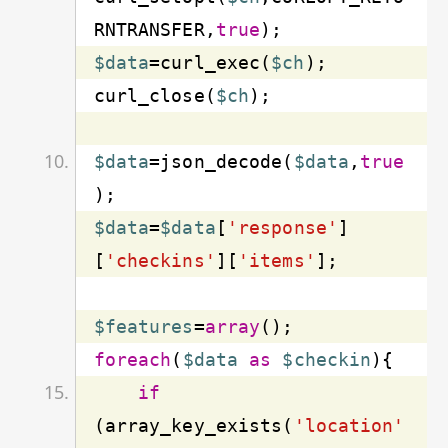
RNTRANSFER,
true
$data
=curl_exec(
$ch
curl_close(
$ch
$data
=json_decode(
$data
,
true
$data
=
$data
[
'response'
]
[
'checkins'
][
'items'
$features
=
array
foreach
(
$data
as
$checkin
if
(array_key_exists(
'location'