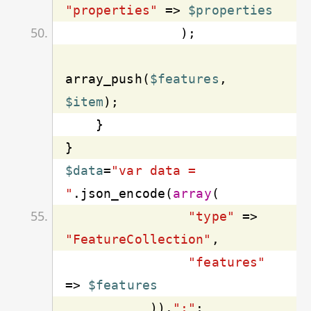
"properties"
 => 
$properties
array_push(
$features
, 
$item
$data
=
"var data = 
"
.json_encode(
array
"type"
 => 
"FeatureCollection"
"features"
=> 
$features
           )).
";"