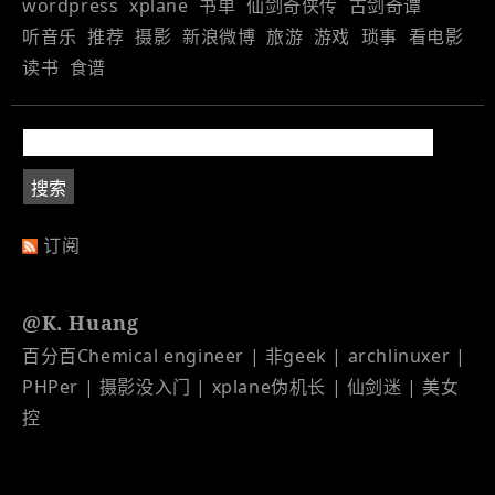
wordpress
xplane
书单
仙剑奇侠传
古剑奇谭
听音乐
推荐
摄影
新浪微博
旅游
游戏
琐事
看电影
读书
食谱
订阅
@K. Huang
百分百Chemical engineer | 非geek | archlinuxer |
PHPer | 摄影没入门 | xplane伪机长 | 仙剑迷 | 美女
控