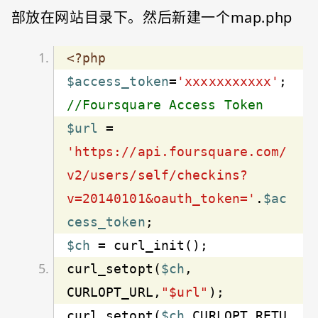
部放在网站目录下。然后新建一个map.php
<?php
$access_token
=
'xxxxxxxxxxx'
; 
//Foursquare Access Token
$url
 = 
'https://api.foursquare.com/
v2/users/self/checkins?
v=20140101&oauth_token='
.
$ac
cess_token
$ch
curl_setopt(
$ch
, 
CURLOPT_URL,
"$url"
curl_setopt(
$ch
,CURLOPT_RETU