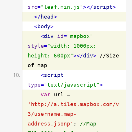
src
=
"leaf.min.js"
>
</
script
>
</
head
>
<
body
>
<
div
id
=
"mapbox"
style
=
"width: 1000px; 
height: 600px"
>
</
div
>
 //Size 
<
script
type
=
"text/javascript"
>
var
 url = 
'http://a.tiles.mapbox.com/v
3/username.map-
address.jsonp'
; 
//Map 