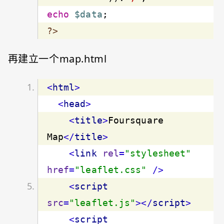
echo
$data
?>
再建立一个map.html
<
html
>
<
head
>
<
title
>
Foursquare 
Map
</
title
>
<
link
rel
=
"stylesheet"
href
=
"leaflet.css"
 />
<
script
src
=
"leaflet.js"
>
</
script
>
<
script