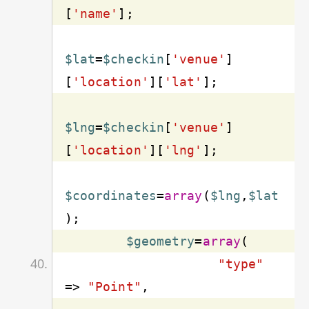
[
'name'
$lat
=
$checkin
[
'venue'
]
[
'location'
][
'lat'
$lng
=
$checkin
[
'venue'
]
[
'location'
][
'lng'
$coordinates
=
array
(
$lng
,
$lat
$geometry
=
array
"type"
=> 
"Point"