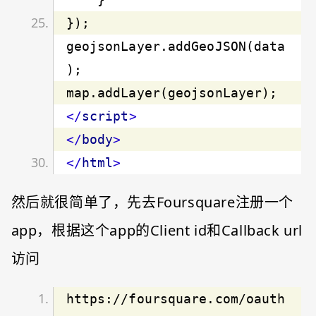
geojsonLayer.addGeoJSON(data
</
script
>
</
body
>
</
html
>
然后就很简单了，先去Foursquare注册一个
app，根据这个app的Client id和Callback url
访问
https://foursquare.com/oauth