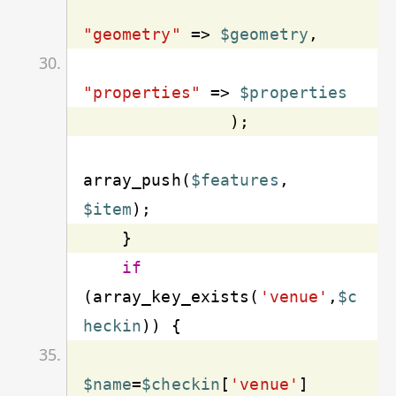
"geometry"
 => 
$geometry
"properties"
 => 
$properties
array_push(
$features
, 
$item
if
(array_key_exists(
'venue'
,
$c
heckin
$name
=
$checkin
[
'venue'
]