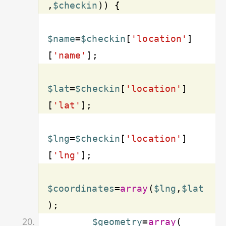
,
$checkin
$name
=
$checkin
[
'location'
]
[
'name'
$lat
=
$checkin
[
'location'
]
[
'lat'
$lng
=
$checkin
[
'location'
]
[
'lng'
$coordinates
=
array
(
$lng
,
$lat
$geometry
=
array