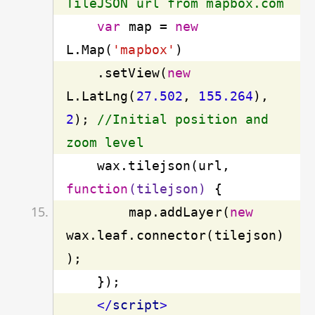
TileJSON url from mapbox.com
var
 map = 
new
L.Map(
'mapbox'
    .setView(
new
L.LatLng(
27.502
, 
155.264
), 
2
); 
//Initial position and 
zoom level
    wax.tilejson(url, 
function
(tilejson)
 {
        map.addLayer(
new
wax.leaf.connector(tilejson)
</
script
>