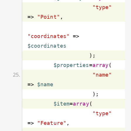
"type"
=> 
"Point"
"coordinates"
 => 
$coordinates
$properties
=
array
"name"
=> 
$name
$item
=
array
"type"
=> 
"Feature"