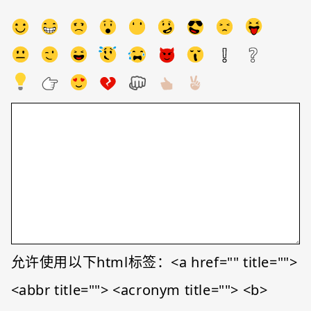
允许使用以下html标签：<a href="" title="">
<abbr title=""> <acronym title=""> <b>