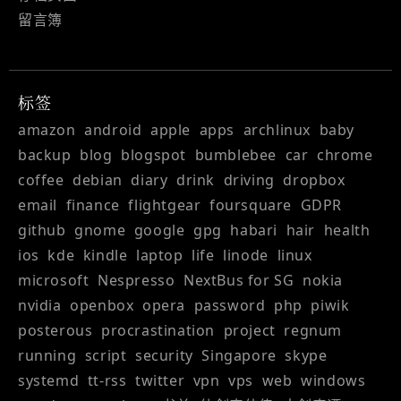
留言簿
标签
amazon
android
apple
apps
archlinux
baby
backup
blog
blogspot
bumblebee
car
chrome
coffee
debian
diary
drink
driving
dropbox
email
finance
flightgear
foursquare
GDPR
github
gnome
google
gpg
habari
hair
health
ios
kde
kindle
laptop
life
linode
linux
microsoft
Nespresso
NextBus for SG
nokia
nvidia
openbox
opera
password
php
piwik
posterous
procrastination
project
regnum
running
script
security
Singapore
skype
systemd
tt-rss
twitter
vpn
vps
web
windows