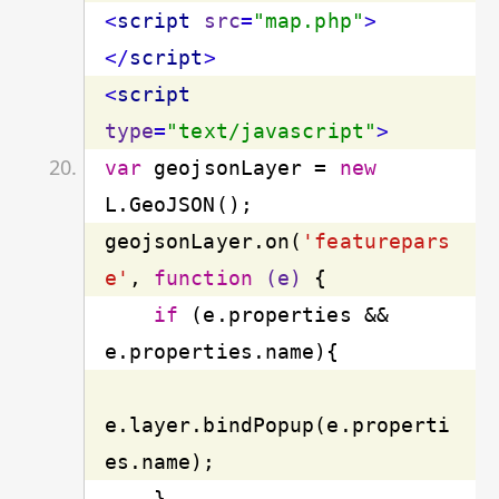
<
script
src
=
"map.php"
>
</
script
>
<
script
type
=
"text/javascript"
>
var
 geojsonLayer = 
new
geojsonLayer.on(
'featurepars
e'
, 
function
(e)
 {
if
 (e.properties && 
e.layer.bindPopup(e.properti