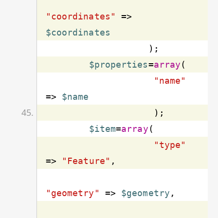
"coordinates"
 => 
$coordinates
$properties
=
array
"name"
=> 
$name
$item
=
array
"type"
=> 
"Feature"
"geometry"
 => 
$geometry