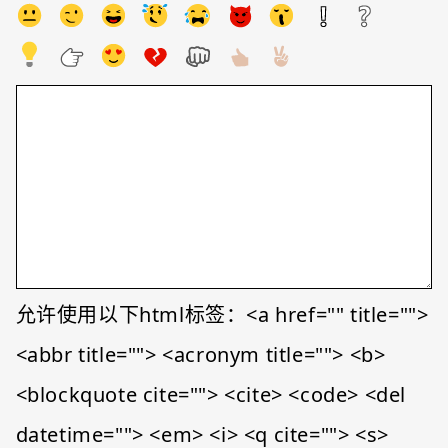
允许使用以下html标签：<a href="" title="">
<abbr title=""> <acronym title=""> <b>
<blockquote cite=""> <cite> <code> <del
datetime=""> <em> <i> <q cite=""> <s>