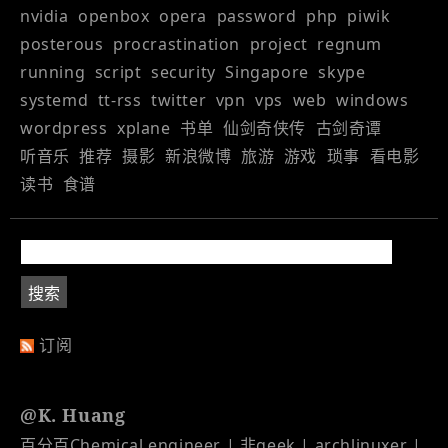
nvidia
openbox
opera
password
php
piwik
posterous
procrastination
project
regnum
running
script
security
Singapore
skype
systemd
tt-rss
twitter
vpn
vps
web
windows
wordpress
xplane
书单
仙剑奇侠传
古剑奇谭
听音乐
推荐
摄影
新浪微博
旅游
游戏
琐事
看电影
读书
食谱
订阅
@K. Huang
百分百Chemical engineer | 非geek | archlinuxer |