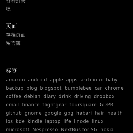
各种折腾
喷
页面
存档页面
留言簿
标签
amazon
android
apple
apps
archlinux
baby
backup
blog
blogspot
bumblebee
car
chrome
coffee
debian
diary
drink
driving
dropbox
email
finance
flightgear
foursquare
GDPR
github
gnome
google
gpg
habari
hair
health
ios
kde
kindle
laptop
life
linode
linux
microsoft
Nespresso
NextBus for SG
nokia