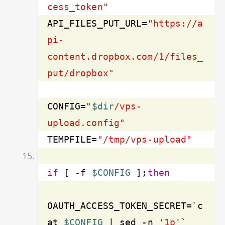
cess_token"
API_FILES_PUT_URL=
"https://a
pi-
content.dropbox.com/1/files_
put/dropbox"
CONFIG=
"
$dir
/vps-
upload.config"
TEMPFILE=
"/tmp/vps-upload"
if
 [ 
-f
$CONFIG
 ];
then
OAUTH_ACCESS_TOKEN_SECRET=`c
at 
$CONFIG
 | sed -n 
'1p'