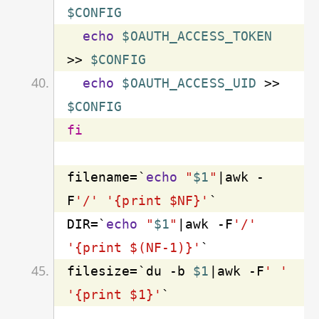
$CONFIG
echo
$OAUTH_ACCESS_TOKEN
>> 
$CONFIG
echo
$OAUTH_ACCESS_UID
 >> 
$CONFIG
fi
filename=`
echo
"
$1
"
|awk -
F
'/'
'{print $NF}'
DIR=`
echo
"
$1
"
|awk -F
'/'
'{print $(NF-1)}'
filesize=`du -b 
$1
|awk -F
' '
'{print $1}'