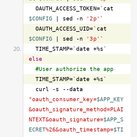
  OAUTH_ACCESS_TOKEN=`cat 
$CONFIG
 | sed -n 
'2p'
  OAUTH_ACCESS_UID=`cat 
$CONFIG
 | sed -n 
'3p'
else
#User authorize the app
  curl 
-s
 --data 
"oauth_consumer_key=
$APP_KEY
&oauth_signature_method=PLAI
NTEXT&oauth_signature=
$APP_S
ECRET
%26&oauth_timestamp=
$TI