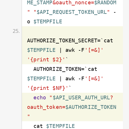
ME_STAMP
&oauth_nonce=
$RANDOM
"
"
$API_REQUEST_TOKEN_URL
"
 -
o 
$TEMPFILE
AUTHORIZE_TOKEN_SECRET=`cat 
$TEMPFILE
 | awk -F
'[=&]'
'{print $2}'
  AUTHORIZE_TOKEN=`cat 
$TEMPFILE
 | awk -F
'[=&]'
'{print $NF}'
echo
"
$API_USER_AUTH_URL
?
oauth_token=
$AUTHORIZE_TOKEN
"
  cat 
$TEMPFILE