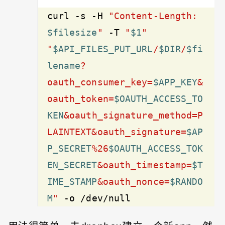
curl 
-s
 -H 
"Content-Length: 
$filesize
"
 -T 
"
$1
"
"
$API_FILES_PUT_URL
/
$DIR
/
$fi
lename
?
oauth_consumer_key=
$APP_KEY
&
oauth_token=
$OAUTH_ACCESS_TO
KEN
&oauth_signature_method=P
LAINTEXT&oauth_signature=
$AP
P_SECRET
%26
$OAUTH_ACCESS_TOK
EN_SECRET
&oauth_timestamp=
$T
IME_STAMP
&oauth_nonce=
$RANDO
M
"
 -o /dev/null