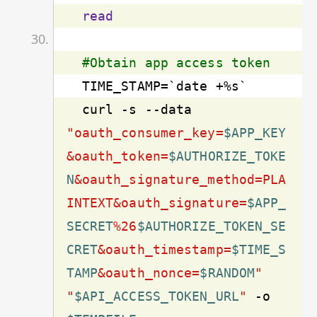
read
#Obtain app access token
  curl 
-s
 --data 
"oauth_consumer_key=
$APP_KEY
&oauth_token=
$AUTHORIZE_TOKE
N
&oauth_signature_method=PLA
INTEXT&oauth_signature=
$APP_
SECRET
%26
$AUTHORIZE_TOKEN_SE
CRET
&oauth_timestamp=
$TIME_S
TAMP
&oauth_nonce=
$RANDOM
"
"
$API_ACCESS_TOKEN_URL
"
 -o 