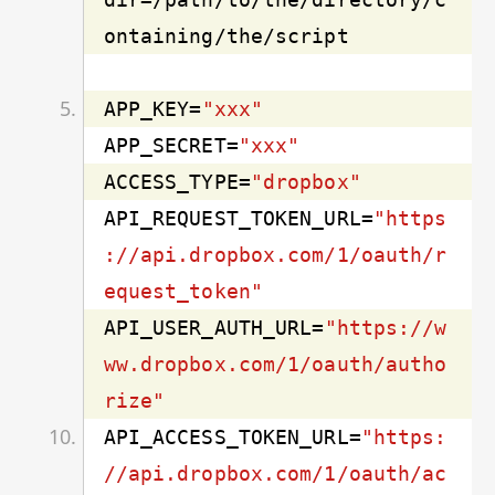
APP_KEY=
"xxx"
APP_SECRET=
"xxx"
ACCESS_TYPE=
"dropbox"
API_REQUEST_TOKEN_URL=
"https
://api.dropbox.com/1/oauth/r
equest_token"
API_USER_AUTH_URL=
"https://w
ww.dropbox.com/1/oauth/autho
rize"
API_ACCESS_TOKEN_URL=
"https:
//api.dropbox.com/1/oauth/ac