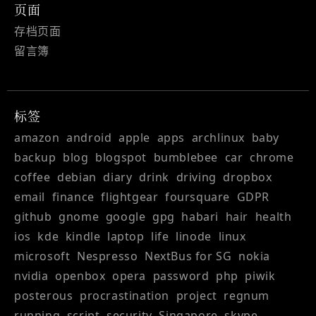
页面
存档页面
留言簿
标签
amazon
android
apple
apps
archlinux
baby
backup
blog
blogspot
bumblebee
car
chrome
coffee
debian
diary
drink
driving
dropbox
email
finance
flightgear
foursquare
GDPR
github
gnome
google
gpg
habari
hair
health
ios
kde
kindle
laptop
life
linode
linux
microsoft
Nespresso
NextBus for SG
nokia
nvidia
openbox
opera
password
php
piwik
posterous
procrastination
project
regnum
running
script
security
Singapore
skype