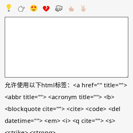
允许使用以下html标签：<a href="" title="">
<abbr title=""> <acronym title=""> <b>
<blockquote cite=""> <cite> <code> <del
datetime=""> <em> <i> <q cite=""> <s>
<strike> <strong>