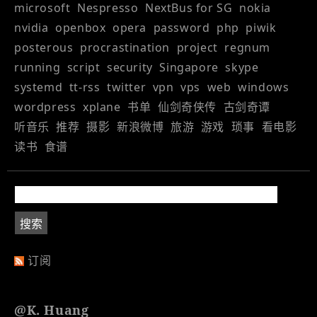
microsoft
Nespresso
NextBus for SG
nokia
nvidia
openbox
opera
password
php
piwik
posterous
procrastination
project
regnum
running
script
security
Singapore
skype
systemd
tt-rss
twitter
vpn
vps
web
windows
wordpress
xplane
书单
仙剑奇侠传
古剑奇谭
听音乐
推荐
摄影
新浪微博
旅游
游戏
琐事
看电影
读书
食谱
订阅
@K. Huang