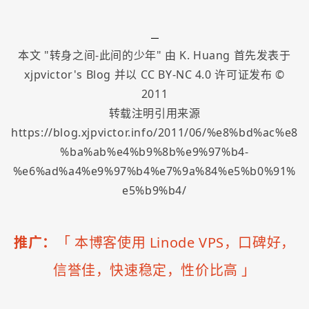
本文 "
转身之间-此间的少年
" 由
K. Huang
首先发表于
xjpvictor's Blog
并以
CC BY-NC 4.0
许可证发布 ©
2011
转载注明引用来源
https://blog.xjpvictor.info/2011/06/%e8%bd%ac%e8
%ba%ab%e4%b9%8b%e9%97%b4-
%e6%ad%a4%e9%97%b4%e7%9a%84%e5%b0%91%
e5%b9%b4/
推广：
「
本博客使用 Linode VPS，口碑好，
信誉佳，快速稳定，性价比高
」