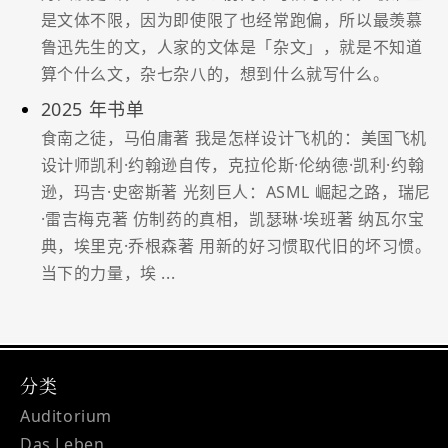
是文体不限，因为即使限了也经常跑偏，所以最羡慕
鲁迅先生的文，人家的文体是「杂文」，就是不知道
算个什么文，杂七杂八的，想到什么就写什么。
2025 年书单
食南之徒，马伯庸著 我是怎样设计⻜机的：美国⻜机
设计师凯利·约翰逊⾃传，克拉伦斯·伦纳德·凯利·约翰
逊，玛吉·史密斯著 光刻巨人：ASML 崛起之路，瑞尼
·雷吉梅克著 仿制药的真相，凯瑟琳·埃班著 纳瓦尔宝
典，埃⾥克·乔根森著 用新的好习惯取代旧的坏习惯。
当下的⼒量，埃 ...
分类
Auditorium
Das Leben