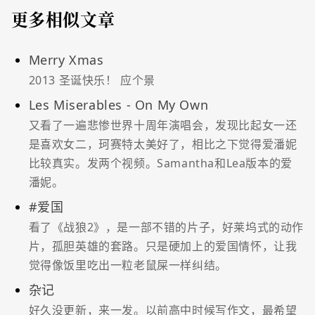
更多相似文章
Merry Xmas
2013 圣诞快乐！ 应个景
Les Miserables - On My Own
又看了一遍悲惨世界十周年演唱会，发现比起女一还
是喜欢女二，珂赛特太美好了，相比之下觉得爱潘妮
比较真实。发两个视频。Samantha和Lea版本的爱
潘妮。
#爱国
看了《战狼2》，是一部不错的片子，好莱坞式的动作
片，孤胆英雄的套路。只是硬加上的爱国情怀，让我
觉得像饭里吃出一粒老鼠屎一样纠结。
杂记
好久没更新，来一发。以前高中时候写作文，最希望