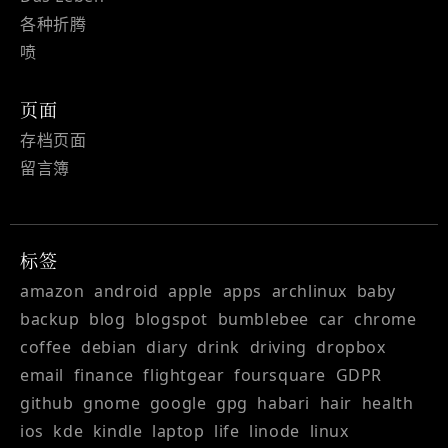
各种折腾
喷
页面
存档页面
留言簿
标签
amazon
android
apple
apps
archlinux
baby
backup
blog
blogspot
bumblebee
car
chrome
coffee
debian
diary
drink
driving
dropbox
email
finance
flightgear
foursquare
GDPR
github
gnome
google
gpg
habari
hair
health
ios
kde
kindle
laptop
life
linode
linux