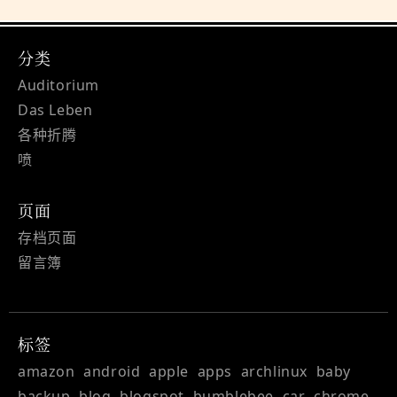
分类
Auditorium
Das Leben
各种折腾
喷
页面
存档页面
留言簿
标签
amazon
android
apple
apps
archlinux
baby
backup
blog
blogspot
bumblebee
car
chrome