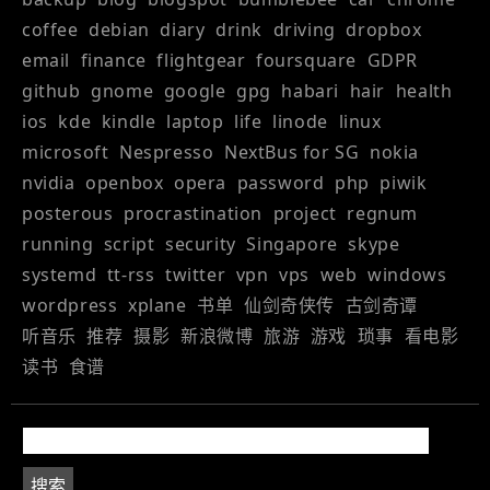
coffee
debian
diary
drink
driving
dropbox
email
finance
flightgear
foursquare
GDPR
github
gnome
google
gpg
habari
hair
health
ios
kde
kindle
laptop
life
linode
linux
microsoft
Nespresso
NextBus for SG
nokia
nvidia
openbox
opera
password
php
piwik
posterous
procrastination
project
regnum
running
script
security
Singapore
skype
systemd
tt-rss
twitter
vpn
vps
web
windows
wordpress
xplane
书单
仙剑奇侠传
古剑奇谭
听音乐
推荐
摄影
新浪微博
旅游
游戏
琐事
看电影
读书
食谱