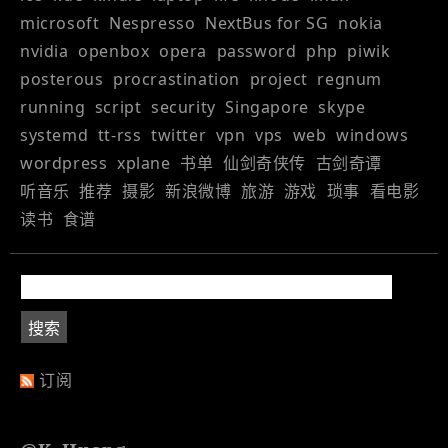
microsoft
Nespresso
NextBus for SG
nokia
nvidia
openbox
opera
password
php
piwik
posterous
procrastination
project
regnum
running
script
security
Singapore
skype
systemd
tt-rss
twitter
vpn
vps
web
windows
wordpress
xplane
书单
仙剑奇侠传
古剑奇谭
听音乐
推荐
摄影
新浪微博
旅游
游戏
琐事
看电影
读书
食谱
订阅