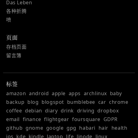
Das Leben
各种折腾
喷
页面
存档页面
留言簿
标签
amazon
android
apple
apps
archlinux
baby
backup
blog
blogspot
bumblebee
car
chrome
coffee
debian
diary
drink
driving
dropbox
email
finance
flightgear
foursquare
GDPR
github
gnome
google
gpg
habari
hair
health
ios
kde
kindle
laptop
life
linode
linux