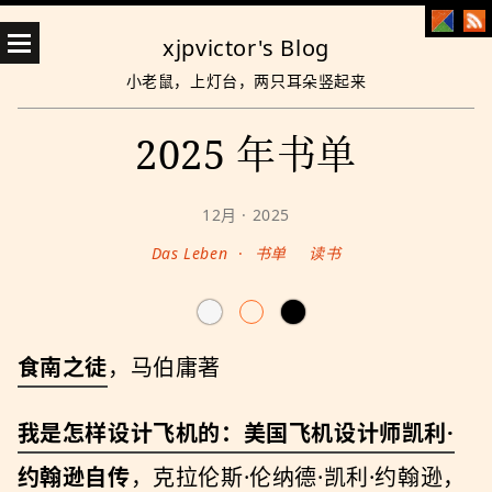
xjpvictor's Blog
小老鼠，上灯台，两只耳朵竖起来
2025 年书单
12月 · 2025
Das Leben
·
书单
读书
食南之徒
，马伯庸著
我是怎样设计⻜机的：美国⻜机设计师凯利·
约翰逊⾃传
，克拉伦斯·伦纳德·凯利·约翰逊，