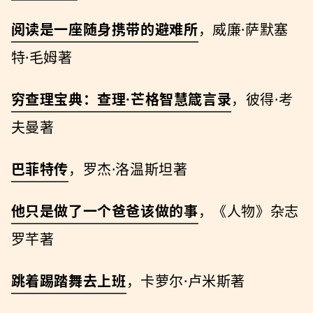
阅读是一座随身携带的避难所
，威廉·萨默塞
特·毛姆著
穷查理宝典：查理·芒格智慧箴⾔录
，彼得·考
夫曼著
巴菲特传
，罗杰·洛温斯坦著
他只是做了一个爸爸该做的事
，《人物》杂志
罗芊著
跳着踢踏舞去上班
，卡萝尔·卢⽶斯著