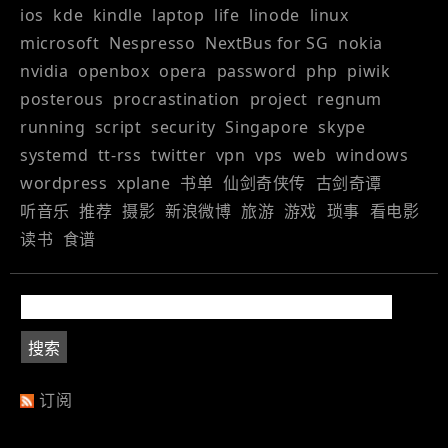
ios
kde
kindle
laptop
life
linode
linux
microsoft
Nespresso
NextBus for SG
nokia
nvidia
openbox
opera
password
php
piwik
posterous
procrastination
project
regnum
running
script
security
Singapore
skype
systemd
tt-rss
twitter
vpn
vps
web
windows
wordpress
xplane
书单
仙剑奇侠传
古剑奇谭
听音乐
推荐
摄影
新浪微博
旅游
游戏
琐事
看电影
读书
食谱
订阅