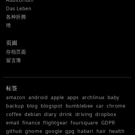
Auditorium
Das Leben
各种折腾
喷
页面
存档页面
留言簿
标签
amazon
android
apple
apps
archlinux
baby
backup
blog
blogspot
bumblebee
car
chrome
coffee
debian
diary
drink
driving
dropbox
email
finance
flightgear
foursquare
GDPR
github
gnome
google
gpg
habari
hair
health