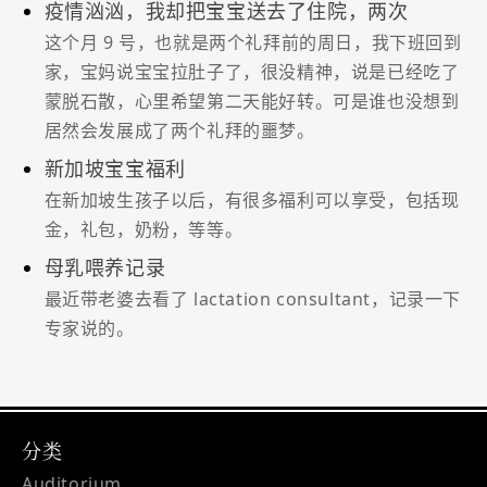
疫情汹汹，我却把宝宝送去了住院，两次
这个月 9 号，也就是两个礼拜前的周日，我下班回到
家，宝妈说宝宝拉肚子了，很没精神，说是已经吃了
蒙脱石散，心里希望第二天能好转。可是谁也没想到
居然会发展成了两个礼拜的噩梦。
新加坡宝宝福利
在新加坡生孩子以后，有很多福利可以享受，包括现
金，礼包，奶粉，等等。
母乳喂养记录
最近带老婆去看了 lactation consultant，记录一下
专家说的。
分类
Auditorium