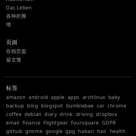
Das Leben
各种折腾
喷
页面
存档页面
留言簿
标签
amazon
android
apple
apps
archlinux
baby
backup
blog
blogspot
bumblebee
car
chrome
coffee
debian
diary
drink
driving
dropbox
email
finance
flightgear
foursquare
GDPR
github
gnome
google
gpg
habari
hair
health