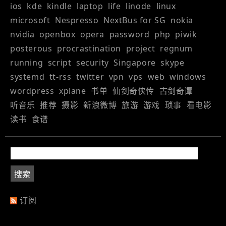
ios
kde
kindle
laptop
life
linode
linux
microsoft
Nespresso
NextBus for SG
nokia
nvidia
openbox
opera
password
php
piwik
posterous
procrastination
project
regnum
running
script
security
Singapore
skype
systemd
tt-rss
twitter
vpn
vps
web
windows
wordpress
xplane
书单
仙剑奇侠传
古剑奇谭
听音乐
推荐
摄影
新浪微博
旅游
游戏
琐事
看电影
读书
食谱
订阅