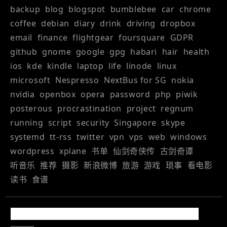
backup
blog
blogspot
bumblebee
car
chrome
coffee
debian
diary
drink
driving
dropbox
email
finance
flightgear
foursquare
GDPR
github
gnome
google
gpg
habari
hair
health
ios
kde
kindle
laptop
life
linode
linux
microsoft
Nespresso
NextBus for SG
nokia
nvidia
openbox
opera
password
php
piwik
posterous
procrastination
project
regnum
running
script
security
Singapore
skype
systemd
tt-rss
twitter
vpn
vps
web
windows
wordpress
xplane
书单
仙剑奇侠传
古剑奇谭
听音乐
推荐
摄影
新浪微博
旅游
游戏
琐事
看电影
读书
食谱