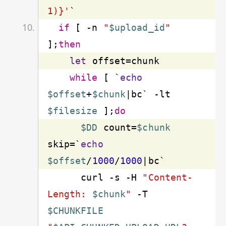
1)}'
if
 [ -n 
"
$upload_id
"
];
then
let
while
 [ `
echo
$offset
+
$chunk
|bc` 
-lt
$filesize
 ];
do
$DD
 count=
$chunk
skip=`
echo
$offset
/
1000
/
1000
      curl 
-s
 -H 
"Content-
Length: 
$chunk
"
 -T 
$CHUNKFILE