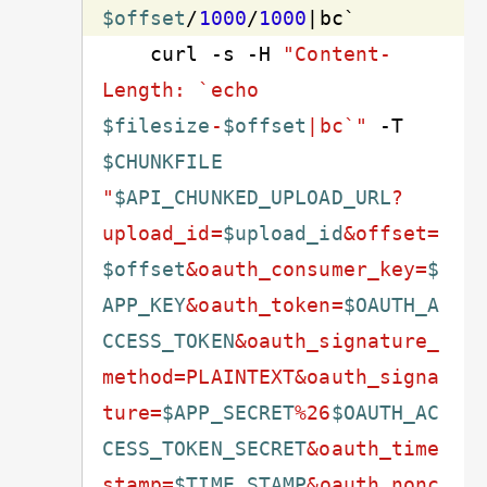
$offset
/
1000
/
1000
    curl 
-s
 -H 
"Content-
Length: `echo 
$filesize
-
$offset
|bc`"
 -T 
$CHUNKFILE
"
$API_CHUNKED_UPLOAD_URL
?
upload_id=
$upload_id
&offset=
$offset
&oauth_consumer_key=
$
APP_KEY
&oauth_token=
$OAUTH_A
CCESS_TOKEN
&oauth_signature_
method=PLAINTEXT&oauth_signa
ture=
$APP_SECRET
%26
$OAUTH_AC
CESS_TOKEN_SECRET
&oauth_time
stamp=
$TIME_STAMP
&oauth_nonc