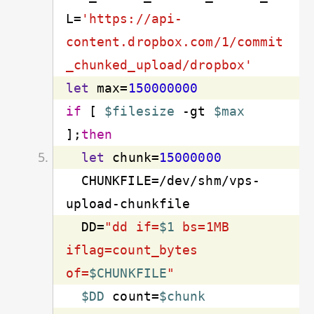
L=
'https://api-
content.dropbox.com/1/commit
_chunked_upload/dropbox'
let
 max=
150000000
if
 [ 
$filesize
-gt
$max
];
then
let
 chunk=
15000000
  CHUNKFILE=/dev/shm/vps-
  DD=
"dd if=
$1
 bs=1MB 
iflag=count_bytes 
of=
$CHUNKFILE
"
$DD
 count=
$chunk