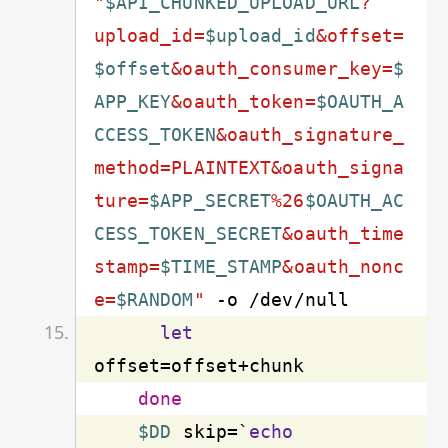
"
$API_CHUNKED_UPLOAD_URL
?
upload_id=
$upload_id
&offset=
$offset
&oauth_consumer_key=
$
APP_KEY
&oauth_token=
$OAUTH_A
CCESS_TOKEN
&oauth_signature_
method=PLAINTEXT&oauth_signa
ture=
$APP_SECRET
%26
$OAUTH_AC
CESS_TOKEN_SECRET
&oauth_time
stamp=
$TIME_STAMP
&oauth_nonc
e=
$RANDOM
"
let
done
$DD
 skip=`
echo