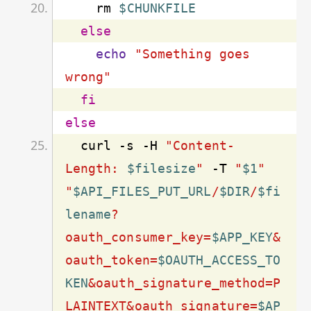
    rm 
$CHUNKFILE
else
echo
"Something goes 
wrong"
fi
else
  curl 
-s
 -H 
"Content-
Length: 
$filesize
"
 -T 
"
$1
"
"
$API_FILES_PUT_URL
/
$DIR
/
$fi
lename
?
oauth_consumer_key=
$APP_KEY
&
oauth_token=
$OAUTH_ACCESS_TO
KEN
&oauth_signature_method=P
LAINTEXT&oauth_signature=
$AP