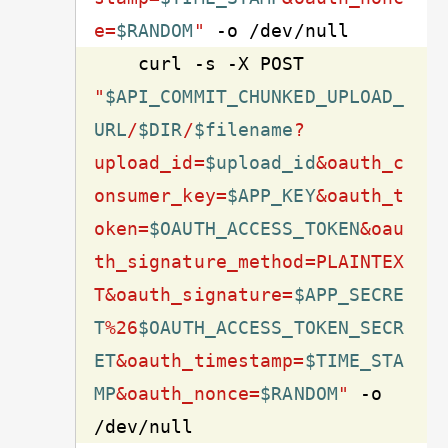
e=
$RANDOM
"
    curl 
-s
 -X POST 
"
$API_COMMIT_CHUNKED_UPLOAD_
URL
/
$DIR
/
$filename
?
upload_id=
$upload_id
&oauth_c
onsumer_key=
$APP_KEY
&oauth_t
oken=
$OAUTH_ACCESS_TOKEN
&oau
th_signature_method=PLAINTEX
T&oauth_signature=
$APP_SECRE
T
%26
$OAUTH_ACCESS_TOKEN_SECR
ET
&oauth_timestamp=
$TIME_STA
MP
&oauth_nonce=
$RANDOM
"
 -o 