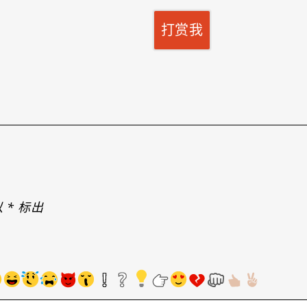
打赏我
以
*
标出