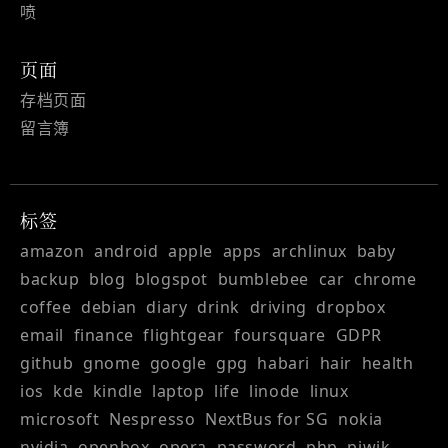
喷
页面
存档页面
留言簿
标签
amazon
android
apple
apps
archlinux
baby
backup
blog
blogspot
bumblebee
car
chrome
coffee
debian
diary
drink
driving
dropbox
email
finance
flightgear
foursquare
GDPR
github
gnome
google
gpg
habari
hair
health
ios
kde
kindle
laptop
life
linode
linux
microsoft
Nespresso
NextBus for SG
nokia
nvidia
openbox
opera
password
php
piwik