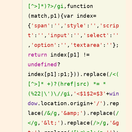
[^>]*)?>/gi
,
function
(match,p1){
var
 index=
{
'span'
:
''
,
'style'
:
''
,
'scrip
t'
:
''
,
'input'
:
''
,
'select'
:
''
,
'option'
:
''
,
'textarea'
:
''
};
return
 index[p1] != 
undefined
?
index[p1]:p1;})).replace(
/<(
[^>]* +)?(href|src) *= *
(%22|\')\//gi
,
'<$1$2=$3'
+
win
dow
.location.origin+
'/'
).rep
lace(
/&/g
,
'&amp;'
).replace(
/
</g
,
'&lt;'
).replace(
/>/g
,
'&g