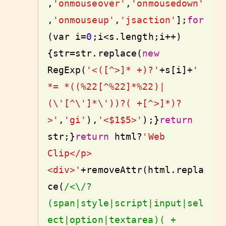
,
'onmouseover'
,
'onmousedown'
,
'onmouseup'
,
'jsaction'
];
for
(
var
 i=
0
;i<s.length;i++)
{str=str.replace(
new
RegExp(
'<([^>]* +)?'
+s[i]+
' 
*= *((%22[^%22]*%22)|
(\'[^\']*\'))?( +[^>]*)?
>'
,
'gi'
),
'<$1$5>'
);}
return
str;}
return
 html?
'Web 
Clip</p>
<div>'
+removeAttr(html.repla
ce(
/<\/?
(span|style|script|input|sel
ect|option|textarea)( +