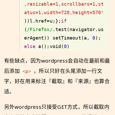
,resizable=1,scrollbars=1,st
atus=1,width=720,height=570'
))l.href=u;};
if
(
/Firefox/
.test(navigator.us
erAgent)) setTimeout(a, 
0
); 
else
 a();
void
(
0
)
有些缺点，因为wordpress会自动在最前和最
后添加
，所以只好在头尾添加一行文
<p>
字，好在用来标注『截取』和『来源』也算合
适。
另外wordpress只接受GET方式，所以截取内