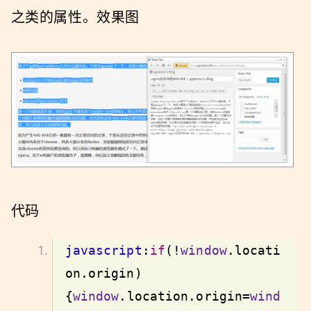
之类的属性。效果图
代码
javascript
:
if
(!
window
.locati
on.origin)
{
window
.location.origin=
wind