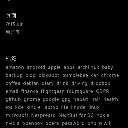
页面
存档页面
留言簿
标签
amazon
android
apple
apps
archlinux
baby
backup
blog
blogspot
bumblebee
car
chrome
coffee
debian
diary
drink
driving
dropbox
email
finance
flightgear
foursquare
GDPR
github
gnome
google
gpg
habari
hair
health
ios
kde
kindle
laptop
life
linode
linux
microsoft
Nespresso
NextBus for SG
nokia
nvidia
openbox
opera
password
php
piwik