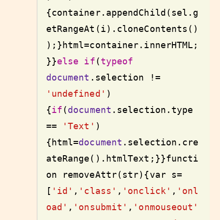
{container.appendChild(sel.g
etRangeAt(i).cloneContents()
);}html=container.innerHTML;
}}
else
if
(
typeof
document
.selection != 
'undefined'
)
{
if
(
document
.selection.type 
== 
'Text'
)
{html=
document
.selection.cre
ateRange().htmlText;}}
functi
on
 removeAttr(str){
var
 s=
[
'id'
,
'class'
,
'onclick'
,
'onl
oad'
,
'onsubmit'
,
'onmouseout'