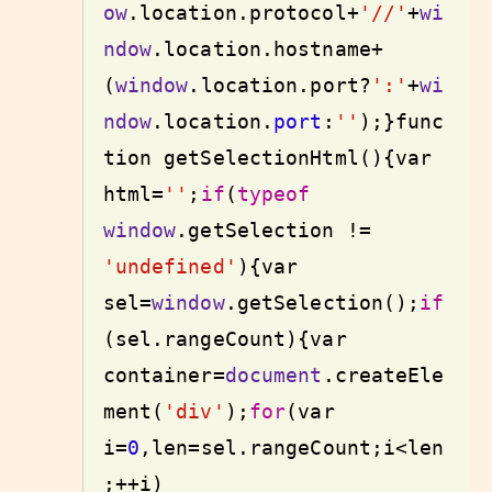
ow
.location.protocol+
'//'
+
wi
ndow
.location.hostname+
(
window
.location.port?
':'
+
wi
ndow
.location.
port
:
''
);}
func
tion
 getSelectionHtml(){
var
html=
''
;
if
(
typeof
window
.getSelection != 
'undefined'
){
var
sel=
window
.getSelection();
if
(sel.rangeCount){
var
container=
document
.createEle
ment(
'div'
);
for
(
var
i=
0
,len=sel.rangeCount;i<len
;++i)