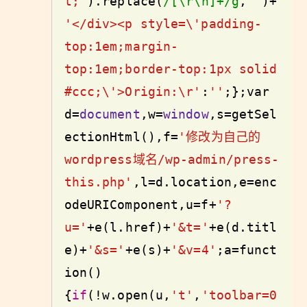
t;'
).replace(
/[\r\n]+/g
,
''
)+
'</div><p style=\'padding-
top:1em;margin-
top:1em;border-top:1px solid 
#ccc;\'>Origin:\r'
:
''
;};
var
d=
document
,w=
window
,s=getSel
ectionHtml(),f=
'修改为自己的
wordpress域名/wp-admin/press-
this.php'
,l=d.location,e=enc
odeURIComponent,u=f+
'?
u='
+e(l.href)+
'&t='
+e(d.titl
e)+
'&s='
+e(s)+
'&v=4'
;a=
funct
ion
()
{
if
(!w.open(u,
't'
,
'toolbar=0