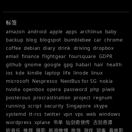
标签
amazon
android
apple
apps
archlinux
baby
backup
blog
blogspot
bumblebee
car
chrome
coffee
debian
diary
drink
driving
dropbox
email
finance
flightgear
foursquare
GDPR
github
gnome
google
gpg
habari
hair
health
ios
kde
kindle
laptop
life
linode
linux
microsoft
Nespresso
NextBus for SG
nokia
nvidia
openbox
opera
password
php
piwik
posterous
procrastination
project
regnum
running
script
security
Singapore
skype
systemd
tt-rss
twitter
vpn
vps
web
windows
wordpress
xplane
书单
仙剑奇侠传
古剑奇谭
听音乐
推荐
摄影
新浪微博
旅游
游戏
琐事
看电影