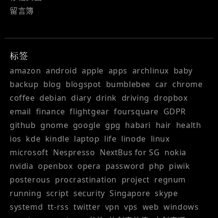
留言簿
标签
amazon
android
apple
apps
archlinux
baby
backup
blog
blogspot
bumblebee
car
chrome
coffee
debian
diary
drink
driving
dropbox
email
finance
flightgear
foursquare
GDPR
github
gnome
google
gpg
habari
hair
health
ios
kde
kindle
laptop
life
linode
linux
microsoft
Nespresso
NextBus for SG
nokia
nvidia
openbox
opera
password
php
piwik
posterous
procrastination
project
regnum
running
script
security
Singapore
skype
systemd
tt-rss
twitter
vpn
vps
web
windows