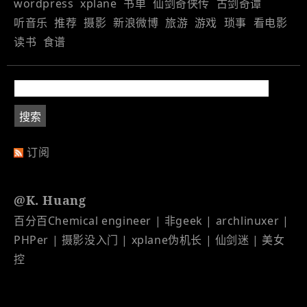
wordpress
xplane
书单
仙剑奇侠传
古剑奇谭
听音乐
推荐
摄影
新浪微博
旅游
游戏
琐事
看电影
读书
食谱
订阅
@K. Huang
百分百Chemical engineer | 非geek | archlinuxer |
PHPer | 摄影没入门 | xplane伪机长 | 仙剑迷 | 美女
控