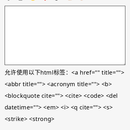
允许使用以下html标签：<a href="" title="">
<abbr title=""> <acronym title=""> <b>
<blockquote cite=""> <cite> <code> <del
datetime=""> <em> <i> <q cite=""> <s>
<strike> <strong>