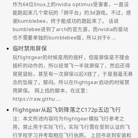
作为64位linux上的nvidia optimus受害者，一直没
能跑起来几个常玩的「跨平台」的3d游戏。不过，感
谢bumblebee，终于能成功的跑起来了。 话说
bumblebee进到了arch的官方源，而nvidia的驱动
也不需要单独的bumblebee版，所以对于6 ...
临时禁用屏保
玩flightgear的时候是用的摇杆，但是屏保是不理会
摇杆的动作的，所以经常飞一半就屏保了，然后还得
晃晃鼠标，甚至有一次屏保以后X挂了，于是我毫无悬
念的坠毁了。郁闷。所以在flightgear启动的时候禁
用屏保。 网上找的脚本，在这里：
https://raw.githu ...
Flightgear从起飞到降落之C172p五边飞行
注：本文所述内容均为flightgear模拟飞行参考之
用，禁止用于实际飞行。实际飞行需在受到认证的飞
行学校学习并考取相应飞行执照。 上回书说到安装和