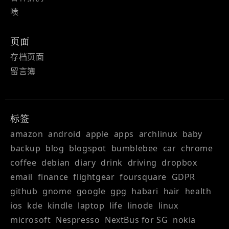
喷
页面
存档页面
留言簿
标签
amazon
android
apple
apps
archlinux
baby
backup
blog
blogspot
bumblebee
car
chrome
coffee
debian
diary
drink
driving
dropbox
email
finance
flightgear
foursquare
GDPR
github
gnome
google
gpg
habari
hair
health
ios
kde
kindle
laptop
life
linode
linux
microsoft
Nespresso
NextBus for SG
nokia