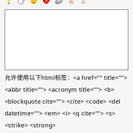
允许使用以下html标签：<a href="" title="">
<abbr title=""> <acronym title=""> <b>
<blockquote cite=""> <cite> <code> <del
datetime=""> <em> <i> <q cite=""> <s>
<strike> <strong>