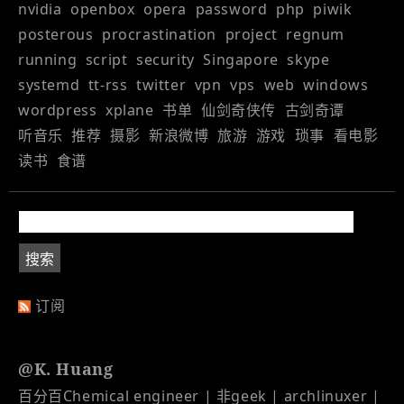
nvidia
openbox
opera
password
php
piwik
posterous
procrastination
project
regnum
running
script
security
Singapore
skype
systemd
tt-rss
twitter
vpn
vps
web
windows
wordpress
xplane
书单
仙剑奇侠传
古剑奇谭
听音乐
推荐
摄影
新浪微博
旅游
游戏
琐事
看电影
读书
食谱
订阅
@K. Huang
百分百Chemical engineer | 非geek | archlinuxer |