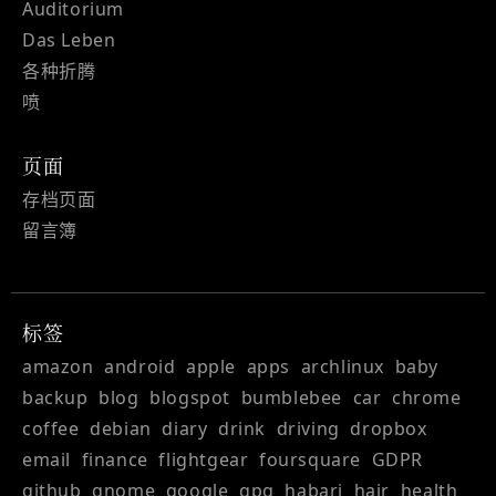
Auditorium
Das Leben
各种折腾
喷
页面
存档页面
留言簿
标签
amazon
android
apple
apps
archlinux
baby
backup
blog
blogspot
bumblebee
car
chrome
coffee
debian
diary
drink
driving
dropbox
email
finance
flightgear
foursquare
GDPR
github
gnome
google
gpg
habari
hair
health