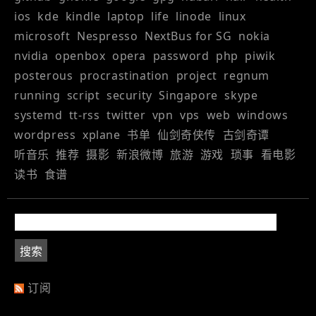
ios
kde
kindle
laptop
life
linode
linux
microsoft
Nespresso
NextBus for SG
nokia
nvidia
openbox
opera
password
php
piwik
posterous
procrastination
project
regnum
running
script
security
Singapore
skype
systemd
tt-rss
twitter
vpn
vps
web
windows
wordpress
xplane
书单
仙剑奇侠传
古剑奇谭
听音乐
推荐
摄影
新浪微博
旅游
游戏
琐事
看电影
读书
食谱
订阅