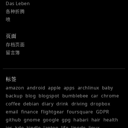
Das Leben
各种折腾
喷
页面
存档页面
留言簿
标签
amazon
android
apple
apps
archlinux
baby
backup
blog
blogspot
bumblebee
car
chrome
coffee
debian
diary
drink
driving
dropbox
email
finance
flightgear
foursquare
GDPR
github
gnome
google
gpg
habari
hair
health
ios
kde
kindle
laptop
life
linode
linux