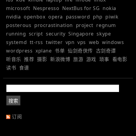
microsoft
Nespresso
NextBus for SG
nokia
nvidia
openbox
opera
password
php
piwik
posterous
procrastination
project
regnum
running
script
security
Singapore
skype
systemd
tt-rss
twitter
vpn
vps
web
windows
wordpress
xplane
书单
仙剑奇侠传
古剑奇谭
听音乐
推荐
摄影
新浪微博
旅游
游戏
琐事
看电影
读书
食谱
订阅