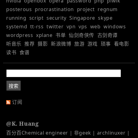
nvidia
openbox
opera
password
php
piwik
posterous
procrastination
project
regnum
running
script
security
Singapore
skype
systemd
tt-rss
twitter
vpn
vps
web
windows
wordpress
xplane
书单
仙剑奇侠传
古剑奇谭
听音乐
推荐
摄影
新浪微博
旅游
游戏
琐事
看电影
读书
食谱
订阅
@K. Huang
百分百Chemical engineer | 非geek | archlinuxer |