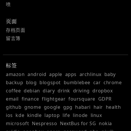
喷
页面
存档页面
留言簿
标签
amazon
android
apple
apps
archlinux
baby
backup
blog
blogspot
bumblebee
car
chrome
coffee
debian
diary
drink
driving
dropbox
email
finance
flightgear
foursquare
GDPR
github
gnome
google
gpg
habari
hair
health
ios
kde
kindle
laptop
life
linode
linux
microsoft
Nespresso
NextBus for SG
nokia