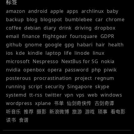
标签
amazon
android
apple
apps
archlinux
baby
backup
blog
blogspot
bumblebee
car
chrome
coffee
debian
diary
drink
driving
dropbox
email
finance
flightgear
foursquare
GDPR
github
gnome
google
gpg
habari
hair
health
ios
kde
kindle
laptop
life
linode
linux
microsoft
Nespresso
NextBus for SG
nokia
nvidia
openbox
opera
password
php
piwik
posterous
procrastination
project
regnum
running
script
security
Singapore
skype
systemd
tt-rss
twitter
vpn
vps
web
windows
wordpress
xplane
书单
仙剑奇侠传
古剑奇谭
听音乐
推荐
摄影
新浪微博
旅游
游戏
琐事
看电影
读书
食谱