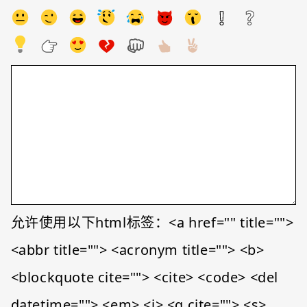
允许使用以下html标签：<a href="" title="">
<abbr title=""> <acronym title=""> <b>
<blockquote cite=""> <cite> <code> <del
datetime=""> <em> <i> <q cite=""> <s>