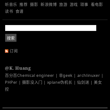
听音乐
推荐
摄影
新浪微博
旅游
游戏
琐事
看电影
读书
食谱
订阅
@K. Huang
百分百Chemical engineer | 非geek | archlinuxer |
PHPer | 摄影没入门 | xplane伪机长 | 仙剑迷 | 美女
控