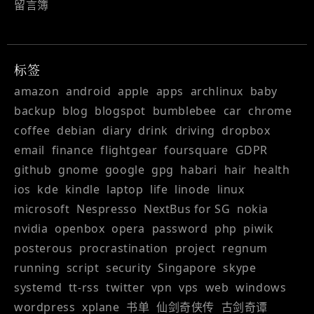
留言簿
标签
amazon
android
apple
apps
archlinux
baby
backup
blog
blogspot
bumblebee
car
chrome
coffee
debian
diary
drink
driving
dropbox
email
finance
flightgear
foursquare
GDPR
github
gnome
google
gpg
habari
hair
health
ios
kde
kindle
laptop
life
linode
linux
microsoft
Nespresso
NextBus for SG
nokia
nvidia
openbox
opera
password
php
piwik
posterous
procrastination
project
regnum
running
script
security
Singapore
skype
systemd
tt-rss
twitter
vpn
vps
web
windows
wordpress
xplane
书单
仙剑奇侠传
古剑奇谭