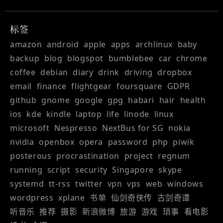
标签
amazon
android
apple
apps
archlinux
baby
backup
blog
blogspot
bumblebee
car
chrome
coffee
debian
diary
drink
driving
dropbox
email
finance
flightgear
foursquare
GDPR
github
gnome
google
gpg
habari
hair
health
ios
kde
kindle
laptop
life
linode
linux
microsoft
Nespresso
NextBus for SG
nokia
nvidia
openbox
opera
password
php
piwik
posterous
procrastination
project
regnum
running
script
security
Singapore
skype
systemd
tt-rss
twitter
vpn
vps
web
windows
wordpress
xplane
书单
仙剑奇侠传
古剑奇谭
听音乐
推荐
摄影
新浪微博
旅游
游戏
琐事
看电影