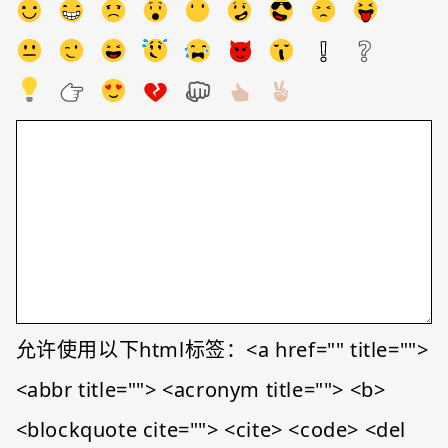
允许使用以下html标签：<a href="" title="">
<abbr title=""> <acronym title=""> <b>
<blockquote cite=""> <cite> <code> <del