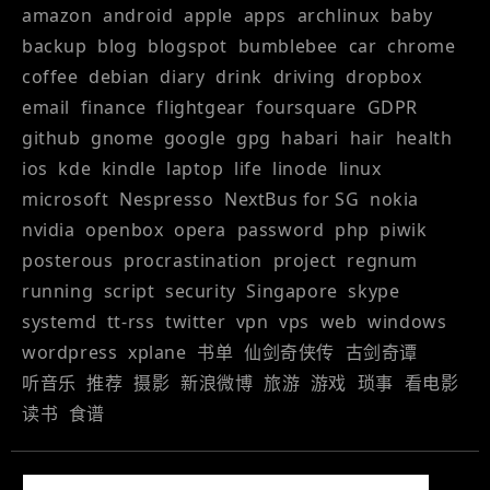
amazon
android
apple
apps
archlinux
baby
backup
blog
blogspot
bumblebee
car
chrome
coffee
debian
diary
drink
driving
dropbox
email
finance
flightgear
foursquare
GDPR
github
gnome
google
gpg
habari
hair
health
ios
kde
kindle
laptop
life
linode
linux
microsoft
Nespresso
NextBus for SG
nokia
nvidia
openbox
opera
password
php
piwik
posterous
procrastination
project
regnum
running
script
security
Singapore
skype
systemd
tt-rss
twitter
vpn
vps
web
windows
wordpress
xplane
书单
仙剑奇侠传
古剑奇谭
听音乐
推荐
摄影
新浪微博
旅游
游戏
琐事
看电影
读书
食谱