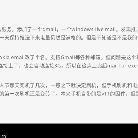
的推送服务。添加了一个gmail，一个windows live mai
天保持推送下来电量仍然是满格的。但是不知道是不是我的系统
okia email改了个名。支持Gmail等各种邮箱。但问题是
接上了，也会自动连接3G。所以在这点上比起mail for exc
人节那天死机了几次，一怒之下就决定刷机，但手机刷机和电
的第一次刷机还是变砖了。本来手机自带的是v11的固件，但
标签