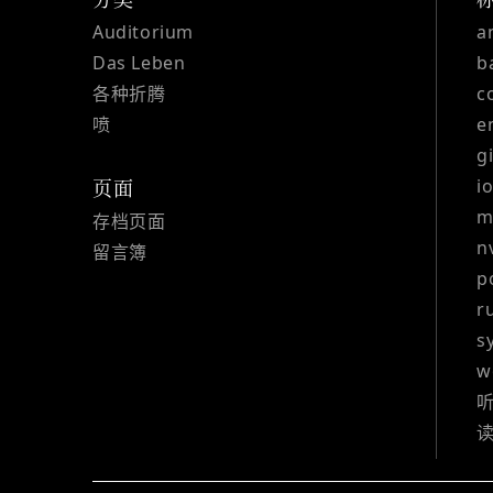
Auditorium
a
Das Leben
b
各种折腾
c
喷
e
g
i
页面
m
存档页面
n
留言簿
p
r
s
w