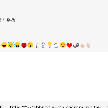
以
*
标出
le=""> <abbr title=""> <acronym title=""> 