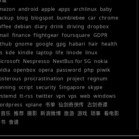
mazon
android
apple
apps
archlinux
baby
ackup
blog
blogspot
bumblebee
car
chrome
offee
debian
diary
drink
driving
dropbox
mail
finance
flightgear
foursquare
GDPR
ithub
gnome
google
gpg
habari
hair
health
os
kde
kindle
laptop
life
linode
linux
icrosoft
Nespresso
NextBus for SG
nokia
vidia
openbox
opera
password
php
piwik
osterous
procrastination
project
regnum
unning
script
security
Singapore
skype
ystemd
tt-rss
twitter
vpn
vps
web
windows
ordpress
xplane
书单
仙剑奇侠传
古剑奇谭
听音乐
推荐
摄影
新浪微博
旅游
游戏
琐事
看电影
读书
食谱