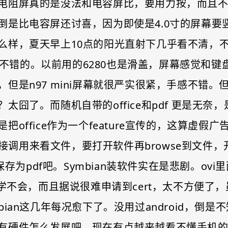
电阻屏真的是没法和电容屏比，要用力按，而且不是
倒是比电容屏还讨喜，因为即使是4.0寸的屏幕要
么样，夏天早上10点的阳光直射下几乎看不清，
工还是不错的。以前用的6280也是滑盖，屏幕感觉
但是n97 mini屏幕就很严实很紧，手感不错
了。而随机自带的office和pdf 更是无奈，是试
office作为一个feature宣传的，这算虚
df，不能直接调用来看文件，要打开软件再browse
先保存为pdf吧。Symbian装软件实在是悲剧。o
学不会，而且据说很难申请到cert，太不方便了，
an这几年每况愈下了。没用过android，倒是不知道
有硬件怎么发展吧，现在有点越来越看不懂手机