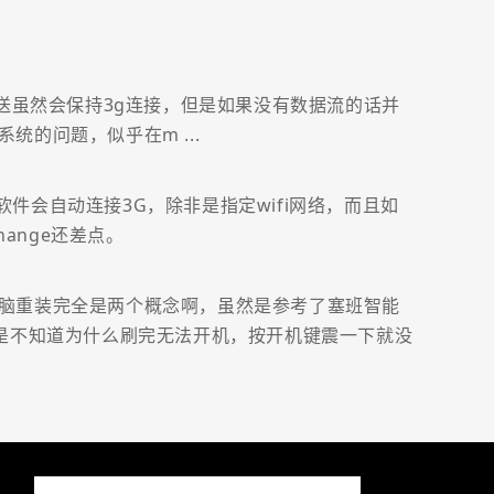
l。发现推送虽然会保持3g连接，但是如果没有数据流的话并
的问题，似乎在m ...
这个软件会自动连接3G，除非是指定wifi网络，而且如
hange还差点。
脑重装完全是两个概念啊，虽然是参考了塞班智能
是不知道为什么刷完无法开机，按开机键震一下就没