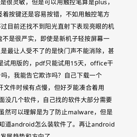
很灵敏，但是可以用触控笔算是plus，
竖着按键还是容易按错，不如用触控笔方
不过目前还找不到阳光直射下表现亮眼的机
和键盘不是很严实，即使是新机子轻按屏幕一
。但是最让人受不了的是快门声不能消除，甚
用版的，pdf只能试用15天，office干
假广告吗，我能告它欺诈吗？自己下载一个
到文件，开文件时候有点慢，但好歹能凑合着用
vi里面没几个软件，自己找的软件大部分需要
虽然可以理解是为了防止malware，但是
android怎么装软件了。再让android
的发展趋势和方向了。