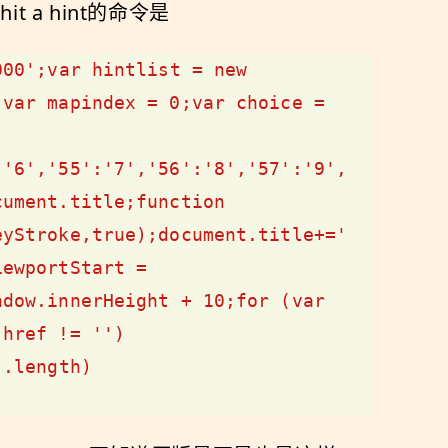
 a hint的命令是
00';var hintlist = new 
var mapindex = 0;var choice = 
:'6','55':'7','56':'8','57':'9',
ument.title;function 
yStroke,true);document.title+=' 
ewportStart = 
dow.innerHeight + 10;for (var 
href != '') 
).length)
"