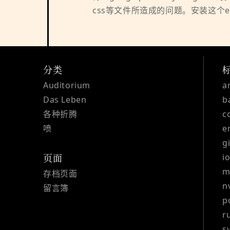
css等文件所造成的问题。安装这个exten
分类
Auditorium
a
Das Leben
b
各种折腾
c
喷
e
g
i
页面
m
存档页面
n
留言簿
p
r
s