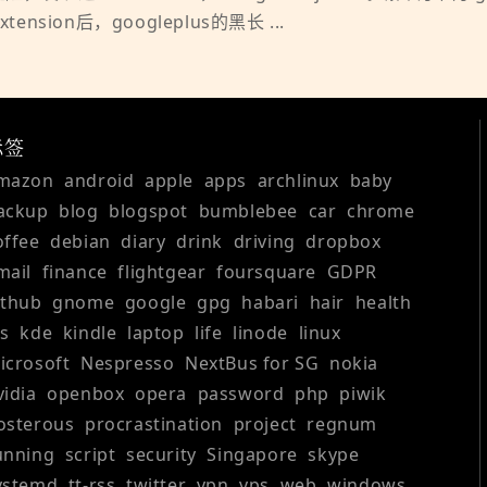
sion后，googleplus的黑长 ...
标签
mazon
android
apple
apps
archlinux
baby
ackup
blog
blogspot
bumblebee
car
chrome
offee
debian
diary
drink
driving
dropbox
mail
finance
flightgear
foursquare
GDPR
ithub
gnome
google
gpg
habari
hair
health
os
kde
kindle
laptop
life
linode
linux
icrosoft
Nespresso
NextBus for SG
nokia
vidia
openbox
opera
password
php
piwik
osterous
procrastination
project
regnum
unning
script
security
Singapore
skype
ystemd
tt-rss
twitter
vpn
vps
web
windows