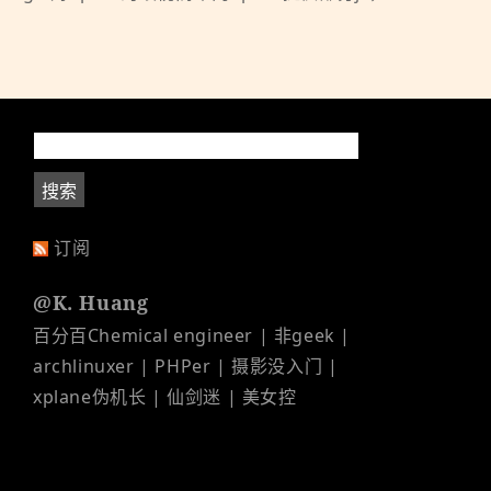
订阅
@K. Huang
百分百Chemical engineer | 非geek |
archlinuxer | PHPer | 摄影没入门 |
xplane伪机长 | 仙剑迷 | 美女控