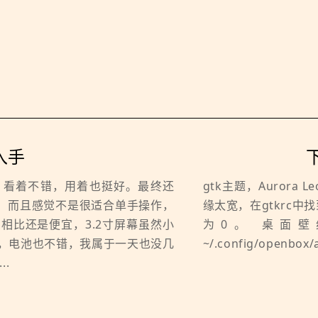
 入手
下
色版，看着不错，用着也挺好。最终还
gtk主题，Aurora 
太贵，而且感觉不是很适合单手操作，
缘太宽，在gtkrc中找到 s
ni相比还是便宜，3.2寸屏幕虽然小
为0。 桌面壁纸
，电池也不错，我属于一天也没几
~/.config/openbox/a 
.