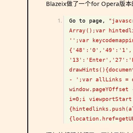
Blazeix做了一个for Ope
Go to page, 
"javasc
Array();var hintedl
'';var keycodemappin
{'48':'0','49':'1',
'13':'Enter','27':'
drawHints(){documen
- ';var allLinks = 
window.pageYOffset 
i=0;i
 viewportStart
{hintedlinks.push(a
{location.href=getU