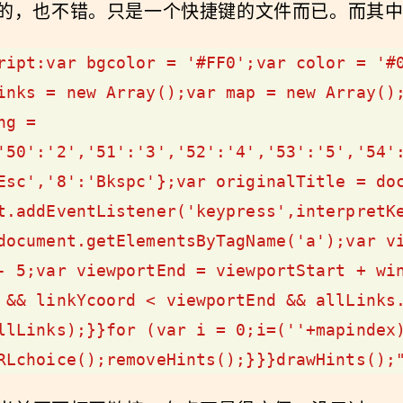
ra版本的，也不错。只是一个快捷键的文件而已。而其中hit
ript:var bgcolor = '#FF0';var color = '#0
inks = new Array();var map = new Array();
g = 
'50':'2','51':'3','52':'4','53':'5','54'
Esc','8':'Bkspc'};var originalTitle = doc
t.addEventListener('keypress',interpretKe
document.getElementsByTagName('a');var vi
- 5;var viewportEnd = viewportStart + win
 && linkYcoord < viewportEnd && allLinks.
llLinks);}}for (var i = 0;i
=(''+mapindex
RLchoice();removeHints();}}}drawHints();