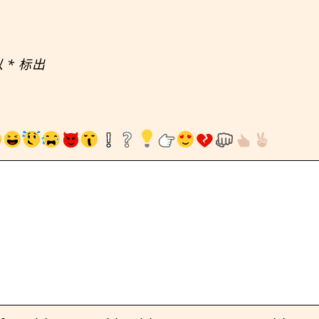
以
*
标出