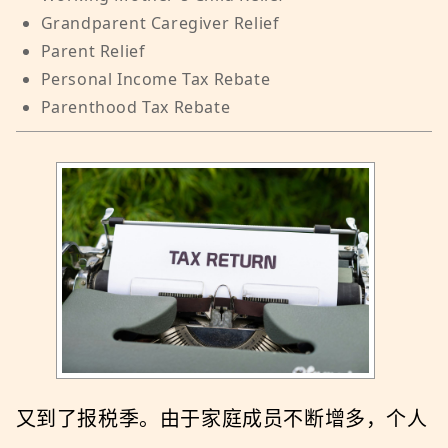
Grandparent Caregiver Relief
Parent Relief
Personal Income Tax Rebate
Parenthood Tax Rebate
又到了报税季。由于家庭成员不断增多，个人