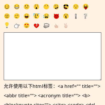
允许使用以下html标签：<a href="" title="">
<abbr title=""> <acronym title=""> <b>
<blockquote cite=""> <cite> <code> <del