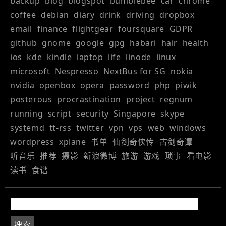
backup
blog
blogspot
bumblebee
car
chrome
coffee
debian
diary
drink
driving
dropbox
email
finance
flightgear
foursquare
GDPR
github
gnome
google
gpg
habari
hair
health
ios
kde
kindle
laptop
life
linode
linux
microsoft
Nespresso
NextBus for SG
nokia
nvidia
openbox
opera
password
php
piwik
posterous
procrastination
project
regnum
running
script
security
Singapore
skype
systemd
tt-rss
twitter
vpn
vps
web
windows
wordpress
xplane
书单
仙剑奇侠传
古剑奇谭
听音乐
推荐
摄影
新浪微博
旅游
游戏
琐事
看电影
读书
食谱