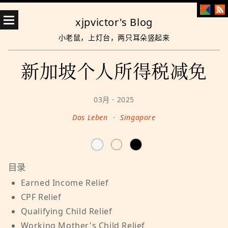
xjpvictor's Blog
小老鼠，上灯台，两只耳朵竖起来
新加坡个人所得税减免
03月 · 2025
Das Leben
·
Singapore
Earned Income Relief
CPF Relief
Qualifying Child Relief
Working Mother's Child Relief