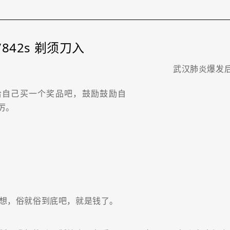
842s 剃须刀入
武汉肺炎爆发
给自己买一个奖品吧，鼓励鼓励自
厉。
想，俗就俗到底吧，就是钱了。