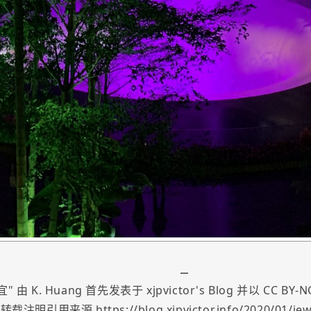
宜
" 由
K. Huang
首先发表于
xjpvictor's Blog
并以
CC BY-NC
转载注明引用来源 https://blog.xjpvictor.info/2020/01/jew