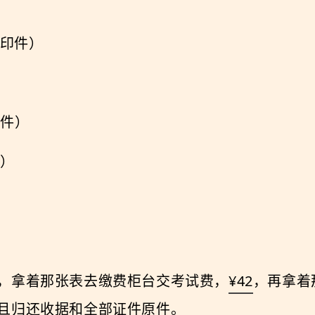
印件）
印件）
）
，拿着那张表去缴费柜台交考试费，
¥42
，再拿着
且归还收据和全部证件原件。