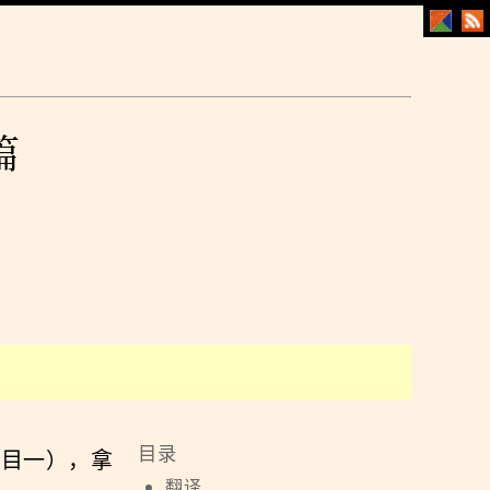
篇
科目一），拿
翻译