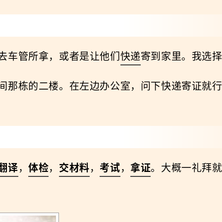
去车管所拿，或者是让他们
快递
寄到家里。我选
间那栋的二楼。在左边办公室，问下快递寄证就行
翻译
，
体检
，
交材料
，
考试
，
拿证
。大概一礼拜