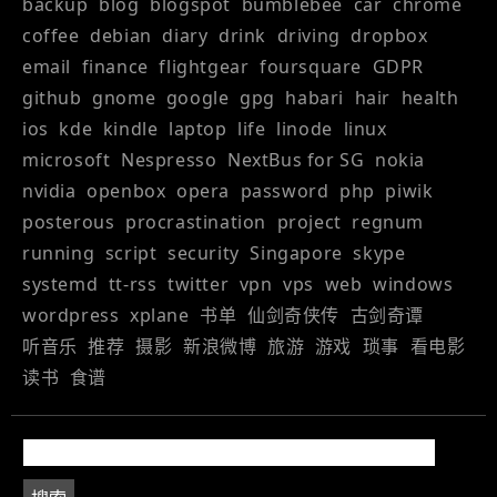
backup
blog
blogspot
bumblebee
car
chrome
coffee
debian
diary
drink
driving
dropbox
email
finance
flightgear
foursquare
GDPR
github
gnome
google
gpg
habari
hair
health
ios
kde
kindle
laptop
life
linode
linux
microsoft
Nespresso
NextBus for SG
nokia
nvidia
openbox
opera
password
php
piwik
posterous
procrastination
project
regnum
running
script
security
Singapore
skype
systemd
tt-rss
twitter
vpn
vps
web
windows
wordpress
xplane
书单
仙剑奇侠传
古剑奇谭
听音乐
推荐
摄影
新浪微博
旅游
游戏
琐事
看电影
读书
食谱