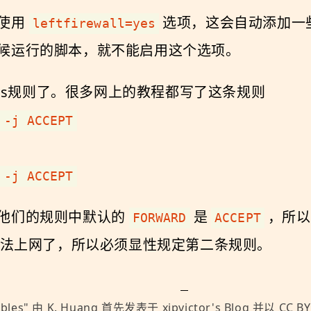
使用
选项，这会自动添加一些ip
leftfirewall=yes
候运行的脚本，就不能启用这个选项。
les规则了。很多网上的教程都写了这条规则
 -j ACCEPT
 -j ACCEPT
他们的规则中默认的
是
，所以
FORWARD
ACCEPT
法上网了，所以必须显性规定第二条规则。
ables
" 由
K. Huang
首先发表于
xjpvictor's Blog
并以
CC BY