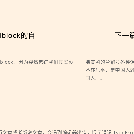
lock的自
下一
？
block，因为突然觉得我们其实没
朋友圈的营销号各种
不亦乐乎，是中国人
国人。。
文章或者新增文章，会遇到编辑器出错，提示错误 TypeError: Cannot