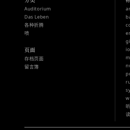
分类
Auditorium
a
Das Leben
b
各种折腾
c
喷
e
g
i
页面
m
存档页面
n
留言簿
p
r
s
w