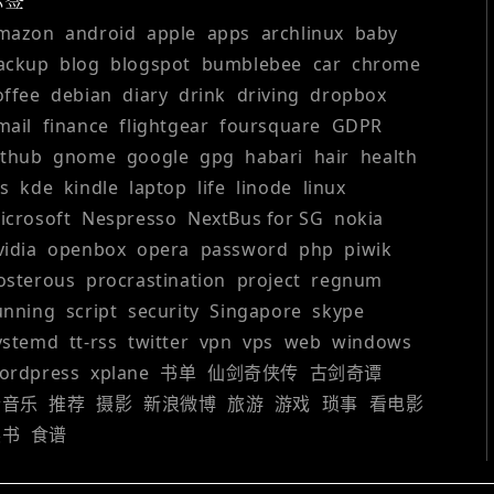
标签
mazon
android
apple
apps
archlinux
baby
ackup
blog
blogspot
bumblebee
car
chrome
offee
debian
diary
drink
driving
dropbox
mail
finance
flightgear
foursquare
GDPR
ithub
gnome
google
gpg
habari
hair
health
os
kde
kindle
laptop
life
linode
linux
icrosoft
Nespresso
NextBus for SG
nokia
vidia
openbox
opera
password
php
piwik
osterous
procrastination
project
regnum
unning
script
security
Singapore
skype
ystemd
tt-rss
twitter
vpn
vps
web
windows
ordpress
xplane
书单
仙剑奇侠传
古剑奇谭
听音乐
推荐
摄影
新浪微博
旅游
游戏
琐事
看电影
读书
食谱