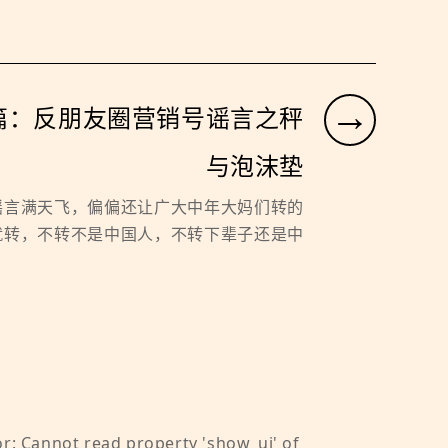
→
篇：反朋友圈营销号谣言之秤
与泡沫垫
谣言满天飞，偏偏还让广大中年大妈们转的
就转，不转不是中国人，不转下辈子还是中
 read property 'show_ui' of