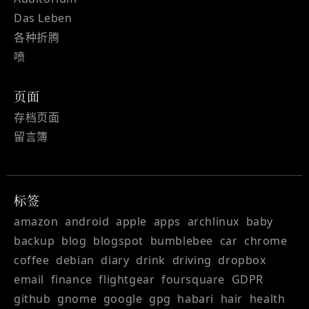
Das Leben
各种折腾
喷
页面
存档页面
留言簿
标签
amazon
android
apple
apps
archlinux
baby
backup
blog
blogspot
bumblebee
car
chrome
coffee
debian
diary
drink
driving
dropbox
email
finance
flightgear
foursquare
GDPR
github
gnome
google
gpg
habari
hair
health