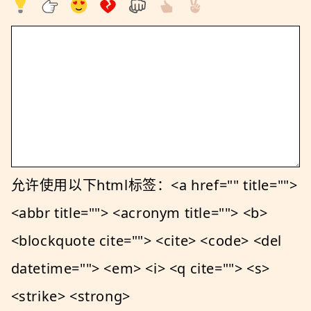
允许使用以下html标签：<a href="" title="">
<abbr title=""> <acronym title=""> <b>
<blockquote cite=""> <cite> <code> <del
datetime=""> <em> <i> <q cite=""> <s>
<strike> <strong>