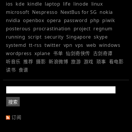
ios
kde
kindle
laptop
life
linode
linux
microsoft
Nespresso
NextBus for SG
nokia
nvidia
openbox
opera
password
php
piwik
posterous
procrastination
project
regnum
running
script
security
Singapore
skype
systemd
tt-rss
twitter
vpn
vps
web
windows
wordpress
xplane
书单
仙剑奇侠传
古剑奇谭
听音乐
推荐
摄影
新浪微博
旅游
游戏
琐事
看电影
读书
食谱
订阅