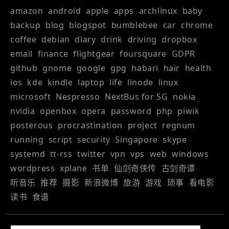
amazon
android
apple
apps
archlinux
baby
backup
blog
blogspot
bumblebee
car
chrome
coffee
debian
diary
drink
driving
dropbox
email
finance
flightgear
foursquare
GDPR
github
gnome
google
gpg
habari
hair
health
ios
kde
kindle
laptop
life
linode
linux
microsoft
Nespresso
NextBus for SG
nokia
nvidia
openbox
opera
password
php
piwik
posterous
procrastination
project
regnum
running
script
security
Singapore
skype
systemd
tt-rss
twitter
vpn
vps
web
windows
wordpress
xplane
书单
仙剑奇侠传
古剑奇谭
听音乐
推荐
摄影
新浪微博
旅游
游戏
琐事
看电影
读书
食谱