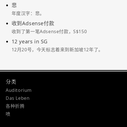
悲
年度汉字：悲。
收到Adsense付款
收到了第一笔Adsense付款，S$150
12 years in SG
12月20号，今天标志着来到新加坡12年了。
分类
Auditorium
Das Leben
各种折腾
喷