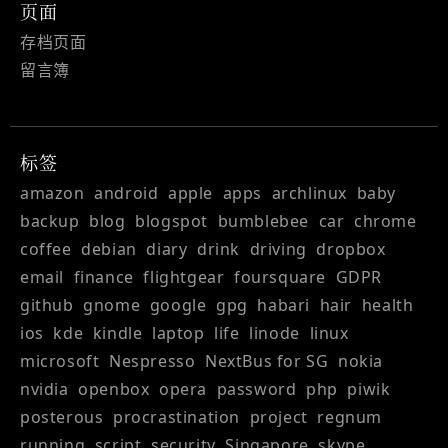
页面
存档页面
留言簿
标签
amazon
android
apple
apps
archlinux
baby
backup
blog
blogspot
bumblebee
car
chrome
coffee
debian
diary
drink
driving
dropbox
email
finance
flightgear
foursquare
GDPR
github
gnome
google
gpg
habari
hair
health
ios
kde
kindle
laptop
life
linode
linux
microsoft
Nespresso
NextBus for SG
nokia
nvidia
openbox
opera
password
php
piwik
posterous
procrastination
project
regnum
running
script
security
Singapore
skype