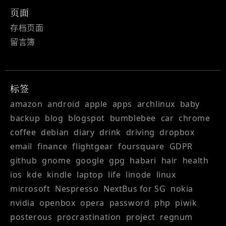
页面
存档页面
留言簿
标签
amazon
android
apple
apps
archlinux
baby
backup
blog
blogspot
bumblebee
car
chrome
coffee
debian
diary
drink
driving
dropbox
email
finance
flightgear
foursquare
GDPR
github
gnome
google
gpg
habari
hair
health
ios
kde
kindle
laptop
life
linode
linux
microsoft
Nespresso
NextBus for SG
nokia
nvidia
openbox
opera
password
php
piwik
posterous
procrastination
project
regnum