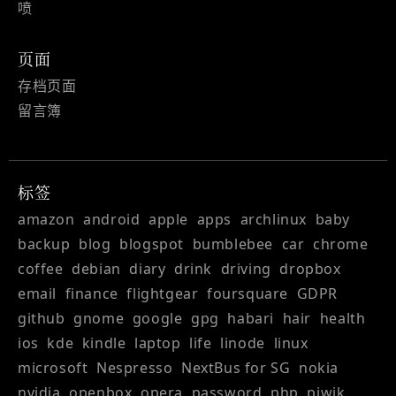
喷
页面
存档页面
留言簿
标签
amazon
android
apple
apps
archlinux
baby
backup
blog
blogspot
bumblebee
car
chrome
coffee
debian
diary
drink
driving
dropbox
email
finance
flightgear
foursquare
GDPR
github
gnome
google
gpg
habari
hair
health
ios
kde
kindle
laptop
life
linode
linux
microsoft
Nespresso
NextBus for SG
nokia
nvidia
openbox
opera
password
php
piwik