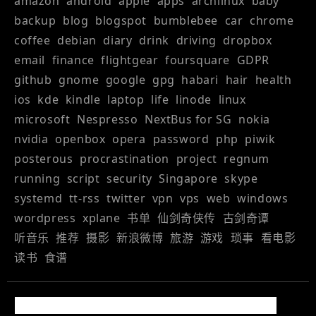
amazon
android
apple
apps
archlinux
baby
backup
blog
blogspot
bumblebee
car
chrome
coffee
debian
diary
drink
driving
dropbox
email
finance
flightgear
foursquare
GDPR
github
gnome
google
gpg
habari
hair
health
ios
kde
kindle
laptop
life
linode
linux
microsoft
Nespresso
NextBus for SG
nokia
nvidia
openbox
opera
password
php
piwik
posterous
procrastination
project
regnum
running
script
security
Singapore
skype
systemd
tt-rss
twitter
vpn
vps
web
windows
wordpress
xplane
书单
仙剑奇侠传
古剑奇谭
听音乐
推荐
摄影
新浪微博
旅游
游戏
琐事
看电影
读书
食谱