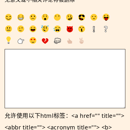
允许使用以下html标签：<a href="" title="">
<abbr title=""> <acronym title=""> <b>