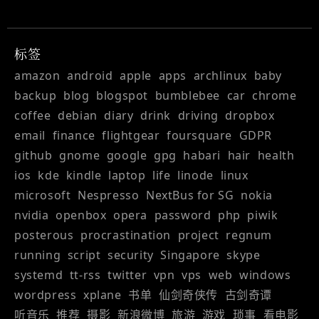
标签
amazon
android
apple
apps
archlinux
baby
backup
blog
blogspot
bumblebee
car
chrome
coffee
debian
diary
drink
driving
dropbox
email
finance
flightgear
foursquare
GDPR
github
gnome
google
gpg
habari
hair
health
ios
kde
kindle
laptop
life
linode
linux
microsoft
Nespresso
NextBus for SG
nokia
nvidia
openbox
opera
password
php
piwik
posterous
procrastination
project
regnum
running
script
security
Singapore
skype
systemd
tt-rss
twitter
vpn
vps
web
windows
wordpress
xplane
书单
仙剑奇侠传
古剑奇谭
听音乐
推荐
摄影
新浪微博
旅游
游戏
琐事
看电影