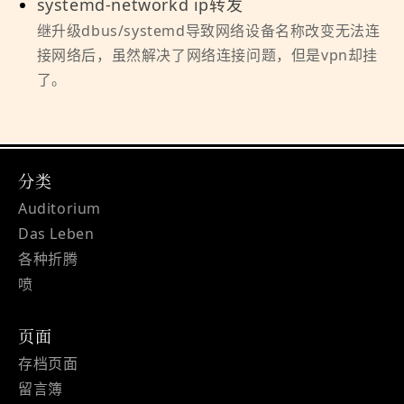
systemd-networkd ip转发
继升级dbus/systemd导致网络设备名称改变无法连
接网络后，虽然解决了网络连接问题，但是vpn却挂
了。
分类
Auditorium
Das Leben
各种折腾
喷
页面
存档页面
留言簿