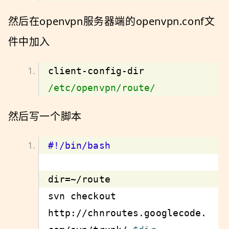
然后在openvpn服务器端的openvpn.conf文
件中加入
client-config-dir 
/etc/openvpn/route/
然后写一个脚本
svn checkout 
http://chnroutes.googlecode.