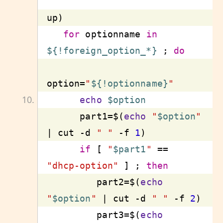
for
 optionname 
in
${!foreign_option_*}
 ; 
do
option=
"
${!optionname}
"
echo
$option
      part1=$(
echo
"
$option
"
| cut 
-d
" "
-f
1
if
 [ 
"
$part1
"
 == 
"dhcp-option"
 ] ; 
then
         part2=$(
echo
"
$option
"
 | cut 
-d
" "
-f
2
         part3=$(
echo