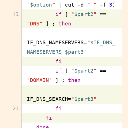
"
$option
"
 | cut 
-d
" "
-f
3
if
 [ 
"
$part2
"
 == 
"DNS"
 ] ; 
then
IF_DNS_NAMESERVERS=
"
$IF_DNS_
NAMESERVERS
$part3
"
fi
if
 [ 
"
$part2
"
 == 
"DOMAIN"
 ] ; 
then
IF_DNS_SEARCH=
"
$part3
"
fi
fi
done