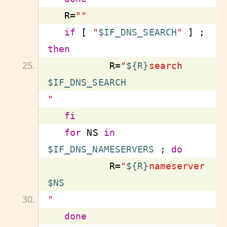
   R=
""
if
 [ 
"
$IF_DNS_SEARCH
"
 ] ; 
then
           R=
"
${R}
search 
$IF_DNS_SEARCH
"
fi
for
 NS 
in
$IF_DNS_NAMESERVERS
 ; 
do
           R=
"
${R}
nameserver 
$NS
"
done