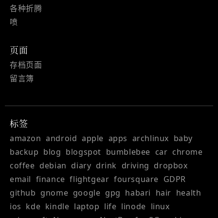
各种折腾
喷
页面
存档页面
留言簿
标签
amazon
android
apple
apps
archlinux
baby
backup
blog
blogspot
bumblebee
car
chrome
coffee
debian
diary
drink
driving
dropbox
email
finance
flightgear
foursquare
GDPR
github
gnome
google
gpg
habari
hair
health
ios
kde
kindle
laptop
life
linode
linux