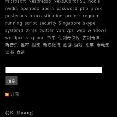
microsoft
Nespresso
NextBus for SG
nokia
nvidia
openbox
opera
password
php
piwik
posterous
procrastination
project
regnum
running
script
security
Singapore
skype
systemd
tt-rss
twitter
vpn
vps
web
windows
wordpress
xplane
书单
仙剑奇侠传
古剑奇谭
听音乐
推荐
摄影
新浪微博
旅游
游戏
琐事
看电影
读书
食谱
订阅
@K. Huang