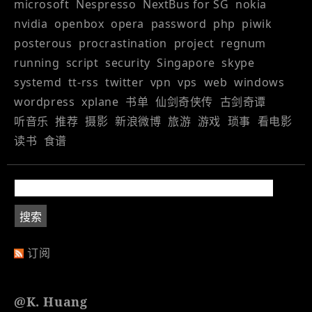
microsoft
Nespresso
NextBus for SG
nokia
nvidia
openbox
opera
password
php
piwik
posterous
procrastination
project
regnum
running
script
security
Singapore
skype
systemd
tt-rss
twitter
vpn
vps
web
windows
wordpress
xplane
书单
仙剑奇侠传
古剑奇谭
听音乐
推荐
摄影
新浪微博
旅游
游戏
琐事
看电影
读书
食谱
订阅
@K. Huang