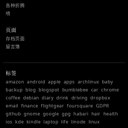
各种折腾
喷
页面
存档页面
留言簿
标签
amazon
android
apple
apps
archlinux
baby
backup
blog
blogspot
bumblebee
car
chrome
coffee
debian
diary
drink
driving
dropbox
email
finance
flightgear
foursquare
GDPR
github
gnome
google
gpg
habari
hair
health
ios
kde
kindle
laptop
life
linode
linux