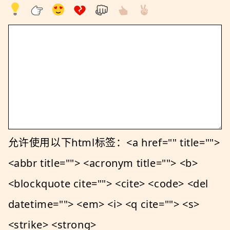
允许使用以下html标签：<a href="" title="">
<abbr title=""> <acronym title=""> <b>
<blockquote cite=""> <cite> <code> <del
datetime=""> <em> <i> <q cite=""> <s>
<strike> <strong>