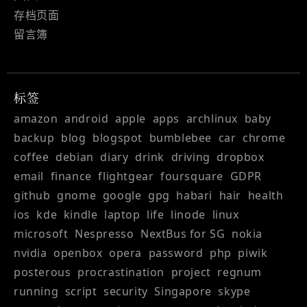
存档页面
留言簿
标签
amazon
android
apple
apps
archlinux
baby
backup
blog
blogspot
bumblebee
car
chrome
coffee
debian
diary
drink
driving
dropbox
email
finance
flightgear
foursquare
GDPR
github
gnome
google
gpg
habari
hair
health
ios
kde
kindle
laptop
life
linode
linux
microsoft
Nespresso
NextBus for SG
nokia
nvidia
openbox
opera
password
php
piwik
posterous
procrastination
project
regnum
running
script
security
Singapore
skype