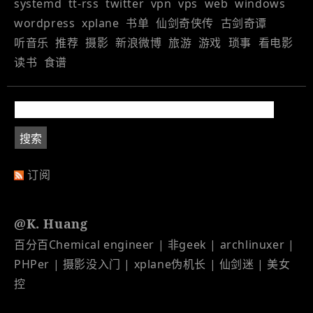
systemd
tt-rss
twitter
vpn
vps
web
windows
wordpress
xplane
书单
仙剑奇侠传
古剑奇谭
听音乐
推荐
摄影
新浪微博
旅游
游戏
琐事
看电影
读书
食谱
订阅
@K. Huang
百分百Chemical engineer | 非geek | archlinuxer |
PHPer | 摄影没入门 | xplane伪机长 | 仙剑迷 | 美女
控