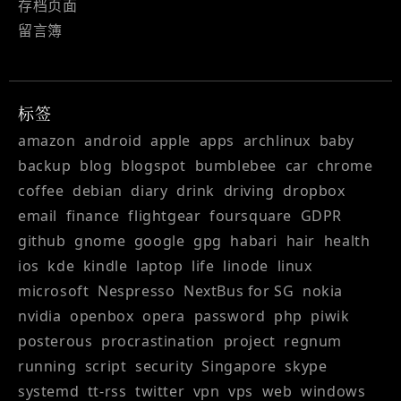
存档页面
留言簿
标签
amazon
android
apple
apps
archlinux
baby
backup
blog
blogspot
bumblebee
car
chrome
coffee
debian
diary
drink
driving
dropbox
email
finance
flightgear
foursquare
GDPR
github
gnome
google
gpg
habari
hair
health
ios
kde
kindle
laptop
life
linode
linux
microsoft
Nespresso
NextBus for SG
nokia
nvidia
openbox
opera
password
php
piwik
posterous
procrastination
project
regnum
running
script
security
Singapore
skype
systemd
tt-rss
twitter
vpn
vps
web
windows