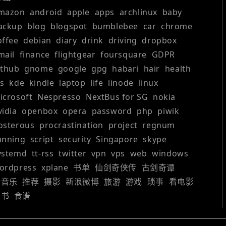
mazon
android
apple
apps
archlinux
baby
ackup
blog
blogspot
bumblebee
car
chrome
offee
debian
diary
drink
driving
dropbox
mail
finance
flightgear
foursquare
GDPR
ithub
gnome
google
gpg
habari
hair
health
os
kde
kindle
laptop
life
linode
linux
icrosoft
Nespresso
NextBus for SG
nokia
vidia
openbox
opera
password
php
piwik
osterous
procrastination
project
regnum
unning
script
security
Singapore
skype
ystemd
tt-rss
twitter
vpn
vps
web
windows
ordpress
xplane
书单
仙剑奇侠传
古剑奇谭
听音乐
推荐
摄影
新浪微博
旅游
游戏
琐事
看电影
读书
食谱