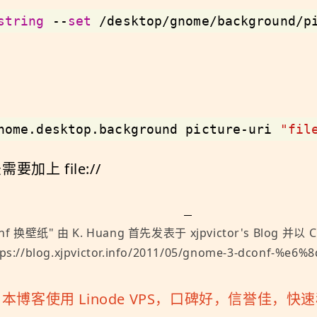
string
 --
set
 /desktop/gnome/background/p
nome.desktop.background picture-uri 
"fil
上 file://
onf 换壁纸
" 由
K. Huang
首先发表于
xjpvictor's Blog
并以
C
/blog.xjpvictor.info/2011/05/gnome-3-dconf-%e6
「
本博客使用 Linode VPS，口碑好，信誉佳，