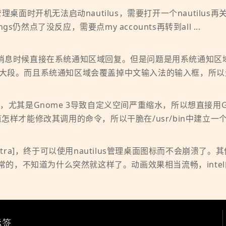
lus管理桌面时开机无法启动nautilus，需要打开一个naut
tings仍然点了没反应，需要点my accounts再转到all ...
可以在来消息时候直接在系统通知区域回复。但是问题是用系统通
大段。而且系统通知区域会覆盖掉中文输入法的输入框，所以
日历，尤其是Gnome 3导致自定义空间严重缩水，所以想直接用Goo
知道怎样才能修改其调用的命令，所以干脆在/usr/bin中建立一个 .
了[extra]，终于可以使用nautilus管理桌面图标而不会崩溃了。
候是正常的，不知道为什么突然就这样了。动画效果相当流畅，intel的 
标签