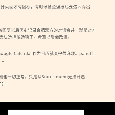
ilus再关掉桌面才有图标，有时候甚至壁纸也要这么弄出
知区域回复以后历史记录会把双方的对话合并，就是对方
无法选择候选项了。希望以后会改进。
gle Calendar作为日历就变得很麻烦。panel上
..
其他也一切正常。只是从Status menu无法开启
...