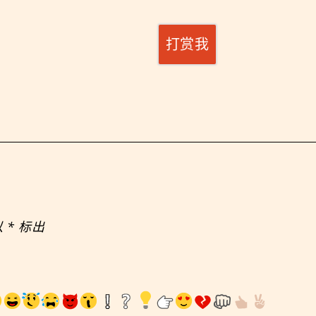
打赏我
以
*
标出