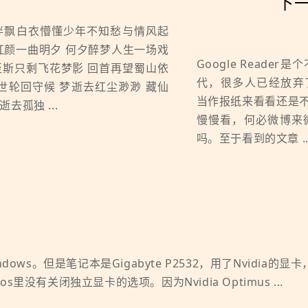
下一
伴飘白衣懵懂少年不知愁与情风起
红颜一曲明夕 何夕醉梦人生一场戏
Google Read
至斯只剩飞花梦影 回首再望蜀山依
代，很多人已经放弃了Goo
世轮回守候 梦逝去红尘渺渺 藏仙
当作报纸来看看还是
去孤独 ...
慢慢看，何必微博来
吗。至于看到的文章 ..
ndows。但是笔记本是Gigabyte P2532，用了Nvidia的显
s里没有关闭独立显卡的选项。因为Nvidia Optimus ...