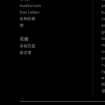
Auditorium
a
Das Leben
b
各种折腾
c
喷
e
g
i
页面
m
存档页面
n
留言簿
p
r
s
w