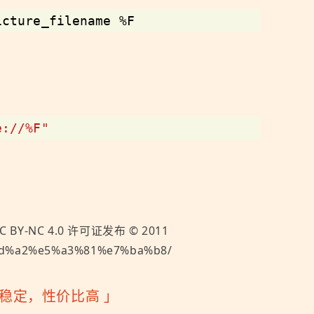
icture_filename %F
e://%F"
C BY-NC 4.0
许可证发布 ©
2011
%8d%a2%e5%a3%81%e7%ba%b8/
快速稳定，性价比高
」