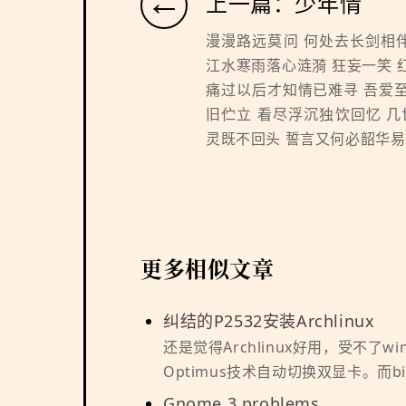
←
上一篇：少年情
漫漫路远莫问 何处去长剑相
江水寒雨落心涟漪 狂妄一笑 
痛过以后才知情已难寻 吾爱
旧伫立 看尽浮沉独饮回忆 几
灵既不回头 誓言又何必韶华易逝
更多相似文章
纠结的P2532安装Archlinux
还是觉得Archlinux好用，受不了wi
Optimus技术自动切换双显卡。而bio
Gnome 3 problems