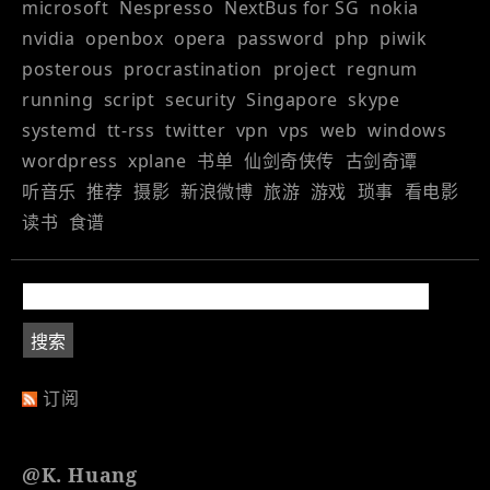
microsoft
Nespresso
NextBus for SG
nokia
nvidia
openbox
opera
password
php
piwik
posterous
procrastination
project
regnum
running
script
security
Singapore
skype
systemd
tt-rss
twitter
vpn
vps
web
windows
wordpress
xplane
书单
仙剑奇侠传
古剑奇谭
听音乐
推荐
摄影
新浪微博
旅游
游戏
琐事
看电影
读书
食谱
订阅
@K. Huang