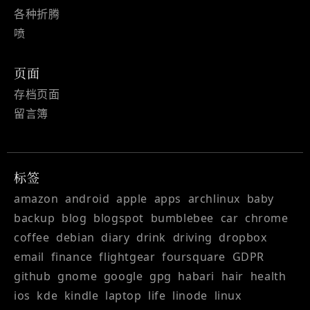
各种折腾
喷
页面
存档页面
留言簿
标签
amazon
android
apple
apps
archlinux
baby
backup
blog
blogspot
bumblebee
car
chrome
coffee
debian
diary
drink
driving
dropbox
email
finance
flightgear
foursquare
GDPR
github
gnome
google
gpg
habari
hair
health
ios
kde
kindle
laptop
life
linode
linux