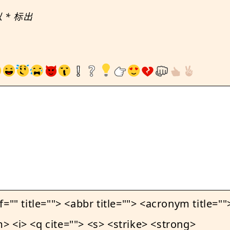
以
*
标出
le=""> <abbr title=""> <acronym title=""> 
 <i> <q cite=""> <s> <strike> <strong>