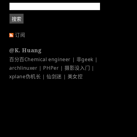
订阅
@K. Huang
百分百Chemical engineer | 非geek |
archlinuxer | PHPer | 摄影没入门 |
xplane伪机长 | 仙剑迷 | 美女控