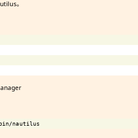
tilus。
nager
bin/nautilus