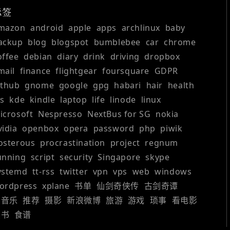
标签
mazon
android
apple
apps
archlinux
baby
ackup
blog
blogspot
bumblebee
car
chrome
offee
debian
diary
drink
driving
dropbox
mail
finance
flightgear
foursquare
GDPR
ithub
gnome
google
gpg
habari
hair
health
os
kde
kindle
laptop
life
linode
linux
icrosoft
Nespresso
NextBus for SG
nokia
vidia
openbox
opera
password
php
piwik
osterous
procrastination
project
regnum
unning
script
security
Singapore
skype
ystemd
tt-rss
twitter
vpn
vps
web
windows
ordpress
xplane
书单
仙剑奇侠传
古剑奇谭
听音乐
推荐
摄影
新浪微博
旅游
游戏
琐事
看电影
读书
食谱