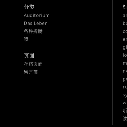
分类
Auditorium
a
Das Leben
b
各种折腾
c
喷
e
g
i
页面
m
存档页面
n
留言簿
p
r
s
w